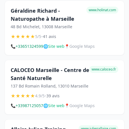
Géraldine Richard -
www.holinat.com
Naturopathe à Marseille
48 Bd Michelet, 13008 Marseille
★
★
★
★
★
•
5/5
41 avis
📞
+33651324599
🌐
Site web
📍
Google Maps
CALOCEO Marseille - Centre de
www.caloceo.fr
Santé Naturelle
137 Bd Romain Rolland, 13010 Marseille
★
★
★
★
★
•
4.9/5
39 avis
📞
+33987125057
🌐
Site web
📍
Google Maps
www.julienallaire.com