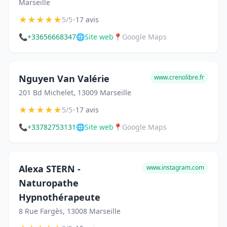
Marseille
★
★
★
★
★
•
5/5
17 avis
📞
+33656668347
🌐
Site web
📍
Google Maps
Nguyen Van Valérie
www.crenolibre.fr
201 Bd Michelet, 13009 Marseille
★
★
★
★
★
•
5/5
17 avis
📞
+33782753131
🌐
Site web
📍
Google Maps
Alexa STERN -
www.instagram.com
Naturopathe
Hypnothérapeute
8 Rue Fargès, 13008 Marseille