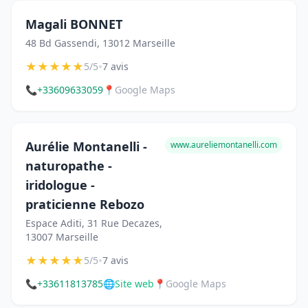
Magali BONNET
48 Bd Gassendi, 13012 Marseille
★
★
★
★
★
•
5/5
7 avis
📞
+33609633059
📍
Google Maps
Aurélie Montanelli -
www.aureliemontanelli.com
naturopathe -
iridologue -
praticienne Rebozo
Espace Aditi, 31 Rue Decazes,
13007 Marseille
★
★
★
★
★
•
5/5
7 avis
📞
+33611813785
🌐
Site web
📍
Google Maps