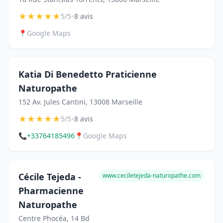
★
★
★
★
★
•
5/5
8 avis
📍
Google Maps
Katia Di Benedetto Praticienne
Naturopathe
152 Av. Jules Cantini, 13008 Marseille
★
★
★
★
★
•
5/5
8 avis
📞
+33764185496
📍
Google Maps
Cécile Tejeda -
www.ceciletejeda-naturopathe.com
Pharmacienne
Naturopathe
Centre Phocéa, 14 Bd