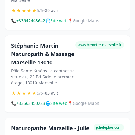
Marseille
★
★
★
★
★
•
5/5
89 avis
📞
+33642448642
🌐
Site web
📍
Google Maps
Stéphanie Martin -
www.bienetre-marseille.fr
Naturopath & Massage
Marseille 13010
Pôle Santé Kinéos Le cabinet se
situe au, 22 Bd Sidolle premier
étage, 13010 Marseille
★
★
★
★
★
•
5/5
83 avis
📞
+33663450283
🌐
Site web
📍
Google Maps
Naturopathe Marseille - Julie
julieleplae.com