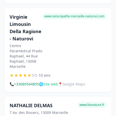
Virginie
www.naturopathe-marseille-naturovi.com
Limousin
Della Ragione
- Naturovi
Centre
Paramédical Prado
Raphaël, 44 Rue
Raphaël, 13008
Marseille
★
★
★
★
★
•
5/5
10 avis
📞
+33680564805
🌐
Site web
📍
Google Maps
NATHALIE DELMAS
www.litanature.fr
7 Av. des Rosiers, 13009 Marseille