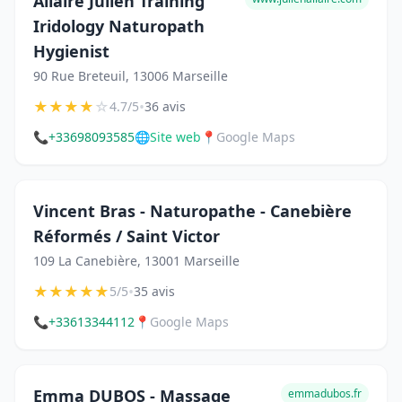
Allaire Julien Training
Iridology Naturopath
Hygienist
90 Rue Breteuil, 13006 Marseille
★
★
★
★
☆
•
4.7/5
36 avis
📞
+33698093585
🌐
Site web
📍
Google Maps
Vincent Bras - Naturopathe - Canebière
Réformés / Saint Victor
109 La Canebière, 13001 Marseille
★
★
★
★
★
•
5/5
35 avis
📞
+33613344112
📍
Google Maps
Emma DUBOS - Massage
emmadubos.fr