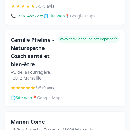
★
★
★
★
★
•
5/5
9 avis
📞
+33614662235
🌐
Site web
📍
Google Maps
Camille Pheline -
www.camillepheline-naturopathe.fr
Naturopathe
Coach santé et
bien-être
Av. de la Fourragère,
13012 Marseille
★
★
★
★
★
•
5/5
9 avis
🌐
Site web
📍
Google Maps
Manon Coine
18 Rue Stanislas Torrents, 13006 Marseille