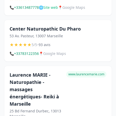
📞
+33613487778
🌐
Site web
📍
Google Maps
Center Naturopathic Du Pharo
53 Av. Pasteur, 13007 Marseille
★
★
★
★
★
•
5/5
93 avis
📞
+33783122356
📍
Google Maps
Laurence MARIE -
www.laurencemarie.com
Naturopathie -
massages
énergétiques- Reiki à
Marseille
25 Bd Fernand Durbec, 13013