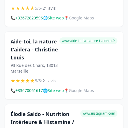
★
★
★
★
★
•
5/5
21 avis
📞
+33672820596
🌐
Site web
📍
Google Maps
Aide-toi, la nature
www.aide-toi-la-nature-t-aidera.fr
t'aidera - Christine
Louis
93 Rue des Chars, 13013
Marseille
★
★
★
★
★
•
5/5
21 avis
📞
+33670061617
🌐
Site web
📍
Google Maps
Élodie Saldo - Nutrition
www.instagram.com
Intérieure & Histamine /