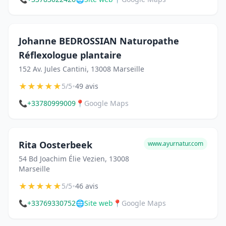
Johanne BEDROSSIAN Naturopathe
Réflexologue plantaire
152 Av. Jules Cantini, 13008 Marseille
★
★
★
★
★
•
5/5
49 avis
📞
+33780999009
📍
Google Maps
Rita Oosterbeek
www.ayurnatur.com
54 Bd Joachim Élie Vezien, 13008
Marseille
★
★
★
★
★
•
5/5
46 avis
📞
+33769330752
🌐
Site web
📍
Google Maps