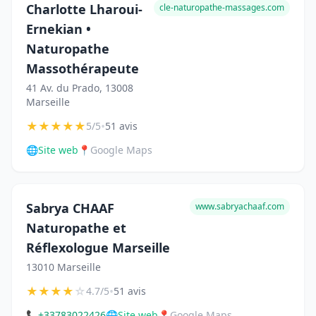
Charlotte Lharoui-
cle-naturopathe-massages.com
Ernekian •
Naturopathe
Massothérapeute
41 Av. du Prado, 13008
Marseille
★
★
★
★
★
•
5/5
51 avis
🌐
Site web
📍
Google Maps
Sabrya CHAAF
www.sabryachaaf.com
Naturopathe et
Réflexologue Marseille
13010 Marseille
★
★
★
★
☆
•
4.7/5
51 avis
📞
+33783022426
🌐
Site web
📍
Google Maps