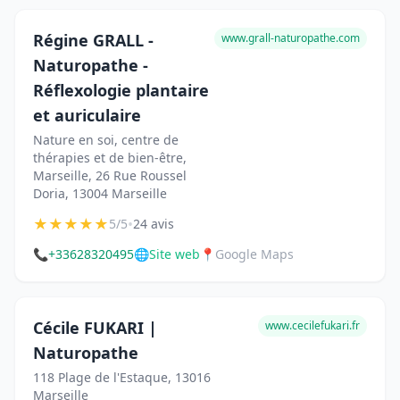
Régine GRALL -
www.grall-naturopathe.com
Naturopathe -
Réflexologie plantaire
et auriculaire
Nature en soi, centre de
thérapies et de bien-être,
Marseille, 26 Rue Roussel
Doria, 13004 Marseille
★
★
★
★
★
•
5/5
24 avis
📞
+33628320495
🌐
Site web
📍
Google Maps
Cécile FUKARI |
www.cecilefukari.fr
Naturopathe
118 Plage de l'Estaque, 13016
Marseille