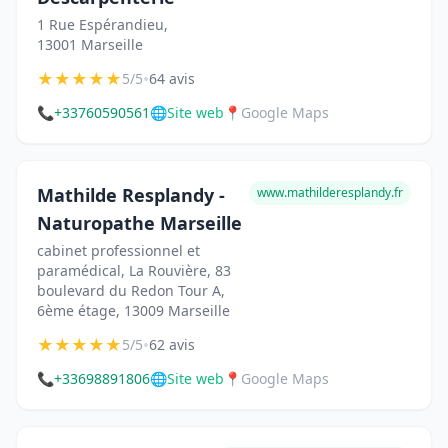
1 Rue Espérandieu,
13001 Marseille
★
★
★
★
★
•
5/5
64 avis
📞
+33760590561
🌐
Site web
📍
Google Maps
Mathilde Resplandy -
www.mathilderesplandy.fr
Naturopathe Marseille
cabinet professionnel et
paramédical, La Rouvière, 83
boulevard du Redon Tour A,
6ème étage, 13009 Marseille
★
★
★
★
★
•
5/5
62 avis
📞
+33698891806
🌐
Site web
📍
Google Maps