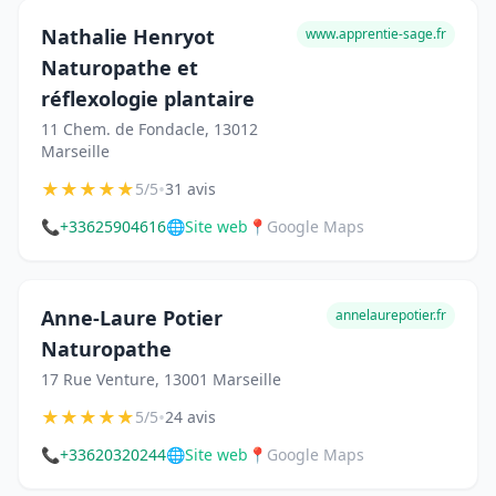
Nathalie Henryot
www.apprentie-sage.fr
Naturopathe et
réflexologie plantaire
11 Chem. de Fondacle, 13012
Marseille
★
★
★
★
★
•
5/5
31 avis
📞
+33625904616
🌐
Site web
📍
Google Maps
Anne-Laure Potier
annelaurepotier.fr
Naturopathe
17 Rue Venture, 13001 Marseille
★
★
★
★
★
•
5/5
24 avis
📞
+33620320244
🌐
Site web
📍
Google Maps