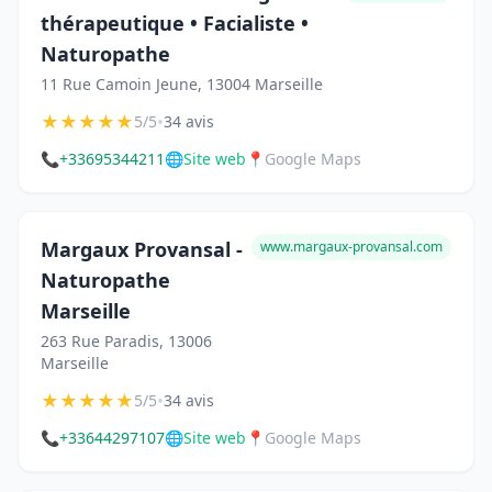
thérapeutique • Facialiste •
Naturopathe
11 Rue Camoin Jeune, 13004 Marseille
★
★
★
★
★
•
5/5
34 avis
📞
+33695344211
🌐
Site web
📍
Google Maps
Margaux Provansal -
www.margaux-provansal.com
Naturopathe
Marseille
263 Rue Paradis, 13006
Marseille
★
★
★
★
★
•
5/5
34 avis
📞
+33644297107
🌐
Site web
📍
Google Maps