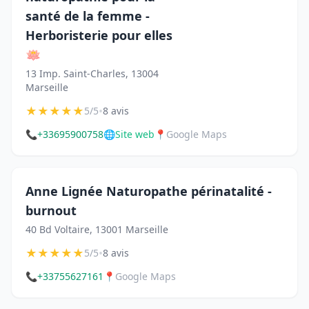
santé de la femme -
Herboristerie pour elles
🪷
13 Imp. Saint-Charles, 13004
Marseille
★
★
★
★
★
•
5/5
8 avis
📞
+33695900758
🌐
Site web
📍
Google Maps
Anne Lignée Naturopathe périnatalité -
burnout
40 Bd Voltaire, 13001 Marseille
★
★
★
★
★
•
5/5
8 avis
📞
+33755627161
📍
Google Maps