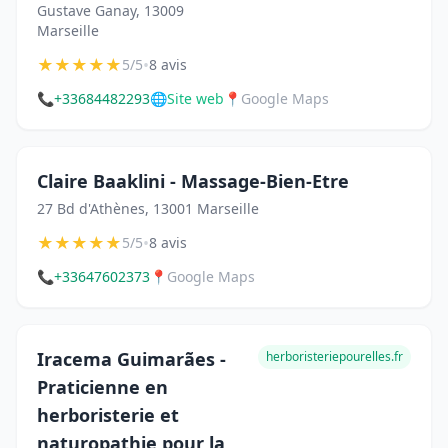
Gustave Ganay, 13009
Marseille
★
★
★
★
★
•
5/5
8 avis
📞
+33684482293
🌐
Site web
📍
Google Maps
Claire Baaklini - Massage-Bien-Etre
27 Bd d'Athènes, 13001 Marseille
★
★
★
★
★
•
5/5
8 avis
📞
+33647602373
📍
Google Maps
Iracema Guimarães -
herboristeriepourelles.fr
Praticienne en
herboristerie et
naturopathie pour la