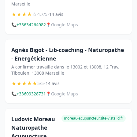
Marseille
★
★
★
★
☆
•
4.7/5
14 avis
📞
+33634264982
📍
Google Maps
Agnès Bigot - Lib-coaching - Naturopathe
- Energéticienne
A confirmer travaille dans le 13002 et 13008, 12 Trav.
Tiboulen, 13008 Marseille
★
★
★
★
★
•
5/5
14 avis
📞
+33609328731
📍
Google Maps
Ludovic Moreau
moreau-acupuncteur.site-vistalid.fr
Naturopathe
Acupuncture