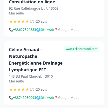
Consultation en ligne
92 Rue Callelongue bt F, 13008
Marseille
★
★
★
★
★
•
5/5
20 avis
📞
+33627392883
🌐
Site web
📍
Google Maps
Céline Arnaud -
www.celinearnaud.com
Naturopathe
Energéticienne Drainage
Lymphatique EFT
143 Bd Paul Claudel, 13010
Marseille
★
★
★
★
★
•
5/5
20 avis
📞
+33745030093
🌐
Site web
📍
Google Maps