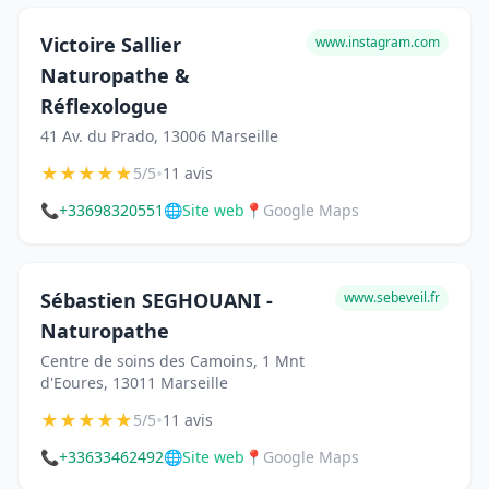
Victoire Sallier
www.instagram.com
Naturopathe &
Réflexologue
41 Av. du Prado, 13006 Marseille
★
★
★
★
★
•
5/5
11 avis
📞
+33698320551
🌐
Site web
📍
Google Maps
Sébastien SEGHOUANI -
www.sebeveil.fr
Naturopathe
Centre de soins des Camoins, 1 Mnt
d'Eoures, 13011 Marseille
★
★
★
★
★
•
5/5
11 avis
📞
+33633462492
🌐
Site web
📍
Google Maps