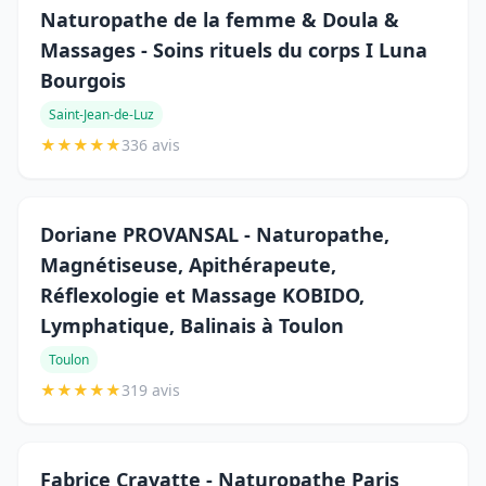
Naturopathe de la femme & Doula &
Massages - Soins rituels du corps I Luna
Bourgois
Saint-Jean-de-Luz
★
★
★
★
★
336 avis
Doriane PROVANSAL - Naturopathe,
Magnétiseuse, Apithérapeute,
Réflexologie et Massage KOBIDO,
Lymphatique, Balinais à Toulon
Toulon
★
★
★
★
★
319 avis
Fabrice Cravatte - Naturopathe Paris