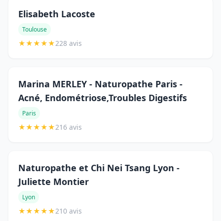
Elisabeth Lacoste
Toulouse
★
★
★
★
★
228 avis
Marina MERLEY - Naturopathe Paris -
Acné, Endométriose,Troubles Digestifs
Paris
★
★
★
★
★
216 avis
Naturopathe et Chi Nei Tsang Lyon -
Juliette Montier
Lyon
★
★
★
★
★
210 avis