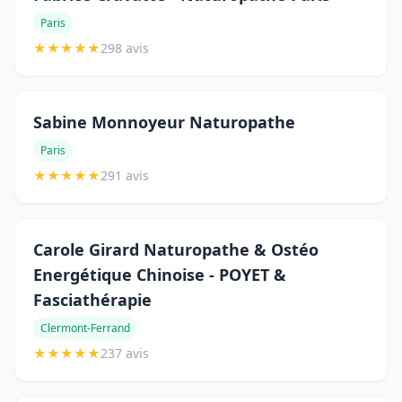
Paris
★
★
★
★
★
298 avis
Sabine Monnoyeur Naturopathe
Paris
★
★
★
★
★
291 avis
Carole Girard Naturopathe & Ostéo
Energétique Chinoise - POYET &
Fasciathérapie
Clermont-Ferrand
★
★
★
★
★
237 avis