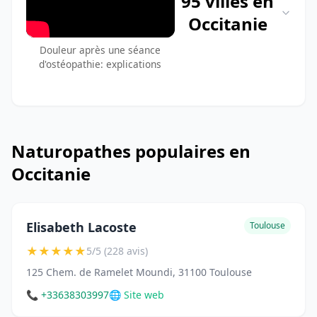
95 villes en
Occitanie
Douleur après une séance
d'ostéopathie: explications
Naturopathes populaires en
Occitanie
Elisabeth Lacoste
Toulouse
★
★
★
★
★
5/5 (228 avis)
125 Chem. de Ramelet Moundi, 31100 Toulouse
📞 +33638303997
🌐 Site web