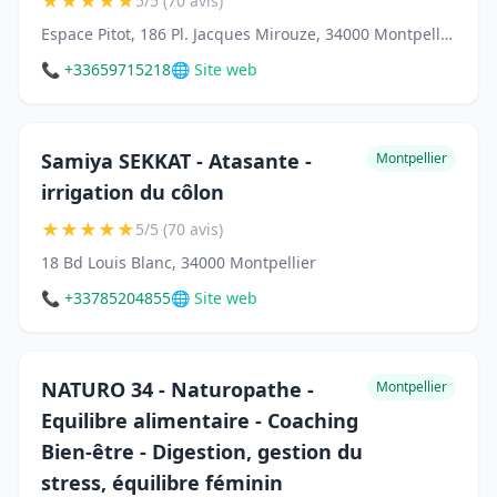
★
★
★
★
★
5/5 (70 avis)
Espace Pitot, 186 Pl. Jacques Mirouze, 34000 Montpellier
📞 +33659715218
🌐 Site web
Samiya SEKKAT - Atasante -
Montpellier
irrigation du côlon
★
★
★
★
★
5/5 (70 avis)
18 Bd Louis Blanc, 34000 Montpellier
📞 +33785204855
🌐 Site web
NATURO 34 - Naturopathe -
Montpellier
Equilibre alimentaire - Coaching
Bien-être - Digestion, gestion du
stress, équilibre féminin