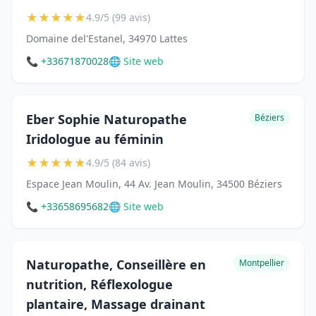
★
★
★
★
★
4.9/5 (99 avis)
Domaine del'Estanel, 34970 Lattes
📞 +33671870028
🌐 Site web
Eber Sophie Naturopathe
Béziers
Iridologue au féminin
★
★
★
★
★
4.9/5 (84 avis)
Espace Jean Moulin, 44 Av. Jean Moulin, 34500 Béziers
📞 +33658695682
🌐 Site web
Naturopathe, Conseillère en
Montpellier
nutrition, Réflexologue
plantaire, Massage drainant