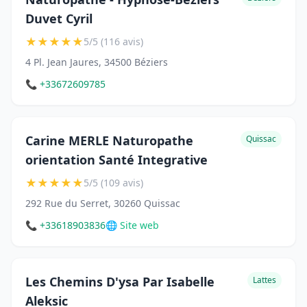
Duvet Cyril
★
★
★
★
★
5/5 (116 avis)
4 Pl. Jean Jaures, 34500 Béziers
📞 +33672609785
Carine MERLE Naturopathe
Quissac
orientation Santé Integrative
★
★
★
★
★
5/5 (109 avis)
292 Rue du Serret, 30260 Quissac
📞 +33618903836
🌐 Site web
Les Chemins D'ysa Par Isabelle
Lattes
Aleksic