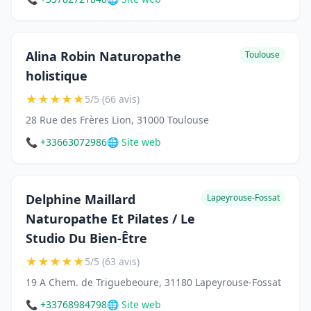
Alina Robin Naturopathe
Toulouse
holistique
★
★
★
★
★
5/5 (66 avis)
28 Rue des Frères Lion, 31000 Toulouse
📞 +33663072986
🌐 Site web
Delphine Maillard
Lapeyrouse-Fossat
Naturopathe Et Pilates / Le
Studio Du Bien-Être
★
★
★
★
★
5/5 (63 avis)
19 A Chem. de Triguebeoure, 31180 Lapeyrouse-Fossat
📞 +33768984798
🌐 Site web