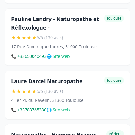
Pauline Landry - Naturopathe et
Toulouse
Réflexologue -
★
★
★
★
★
5/5 (130 avis)
17 Rue Dominique Ingres, 31000 Toulouse
📞 +33650040493
🌐 Site web
Laure Darcel Naturopathe
Toulouse
★
★
★
★
★
5/5 (130 avis)
4 Ter Pl. du Ravelin, 31300 Toulouse
📞 +33783765330
🌐 Site web
Naturopathe - Hypnose-Béziers
Béziers