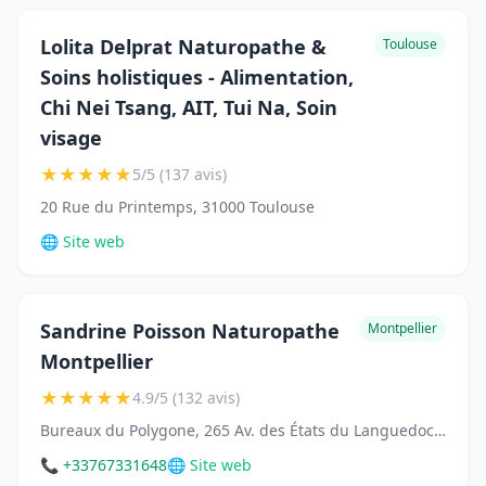
Lolita Delprat Naturopathe &
Toulouse
Soins holistiques - Alimentation,
Chi Nei Tsang, AIT, Tui Na, Soin
visage
★
★
★
★
★
5/5 (137 avis)
20 Rue du Printemps, 31000 Toulouse
🌐 Site web
Sandrine Poisson Naturopathe
Montpellier
Montpellier
★
★
★
★
★
4.9/5 (132 avis)
Bureaux du Polygone, 265 Av. des États du Languedoc 8 ème étage, 34000 Montpellier
📞 +33767331648
🌐 Site web