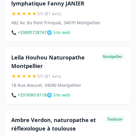
lymphatique Fanny JANIER
★
★
★
★
★
5/5 (81 avis)
482 Av. du Pont-Trinquat, 34070 Montpellier
📞 +33695728747
🌐 Site web
Leïla Houhou Naturopathe
Montpellier
Montpellier
★
★
★
★
★
5/5 (81 avis)
1B Rue Alauzet, 34090 Montpellier
📞 +33769618118
🌐 Site web
Ambre Verdon, naturopathe et
Toulouse
réflexologue à toulouse