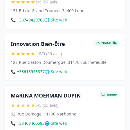
★
★
★
★
★
5/5 (57 avis)
151 Bd du Grand Trianon, 34400 Lunel
📞 +33749429700
🌐 Site web
Innovation Bien-Être
Tournefeuille
★
★
★
★
★
4.8/5 (56 avis)
127 Rue Gaston Doumergue, 31170 Tournefeuille
📞 +33613543877
🌐 Site web
MARINA MOERMAN DUPIN
Narbonne
★
★
★
★
★
5/5 (55 avis)
62 Rue Demoge, 11100 Narbonne
📞 +33468460583
🌐 Site web