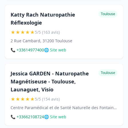
Katty Rach Naturopathie
Toulouse
Réflexologie
★
★
★
★
★
5/5 (163 avis)
2 Rue Cambard, 31200 Toulouse
📞 +33614977400
🌐 Site web
Jessica GARDEN - Naturopathe
Toulouse
Magnétiseuse - Toulouse,
Launaguet, Visio
★
★
★
★
★
5/5 (154 avis)
Centre Paramédical et de Santé Naturelle des Fontaines, 3 Rue Ledru-Rollin, 31300 Toulouse
📞 +33662108724
🌐 Site web