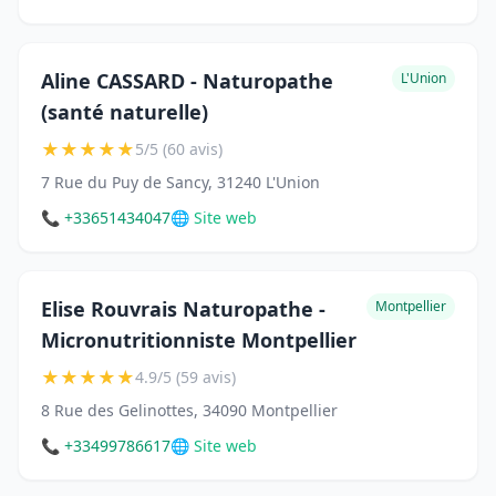
Aline CASSARD - Naturopathe
L'Union
(santé naturelle)
★
★
★
★
★
5/5 (60 avis)
7 Rue du Puy de Sancy, 31240 L'Union
📞 +33651434047
🌐 Site web
Elise Rouvrais Naturopathe -
Montpellier
Micronutritionniste Montpellier
★
★
★
★
★
4.9/5 (59 avis)
8 Rue des Gelinottes, 34090 Montpellier
📞 +33499786617
🌐 Site web