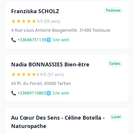
Franziska SCHOLZ
Toulouse
★
★
★
★
★
5/5 (59 avis)
4 Rue Louis Antoine Bougainville, 31400 Toulouse
📞 +33648751139
🌐 Site web
Nadia BONNASSIES Bien-être
Tarbes
★
★
★
★
★
4.9/5 (57 avis)
43 Pl. du Foirail, 65000 Tarbes
📞 +33689110863
🌐 Site web
Au Cœur Des Sens - Céline Botella -
Lunel
Naturopathe