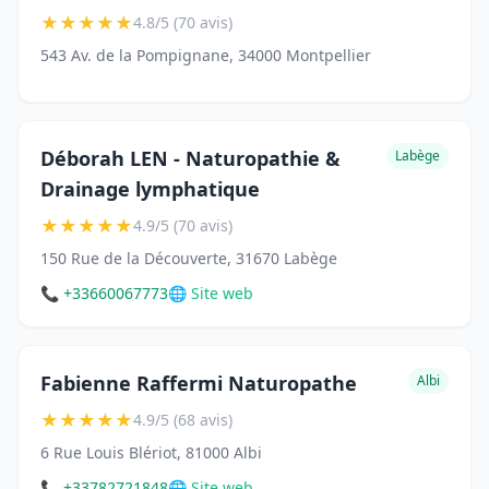
★
★
★
★
★
4.8/5 (70 avis)
543 Av. de la Pompignane, 34000 Montpellier
Déborah LEN - Naturopathie &
Labège
Drainage lymphatique
★
★
★
★
★
4.9/5 (70 avis)
150 Rue de la Découverte, 31670 Labège
📞 +33660067773
🌐 Site web
Fabienne Raffermi Naturopathe
Albi
★
★
★
★
★
4.9/5 (68 avis)
6 Rue Louis Blériot, 81000 Albi
📞 +33782721848
🌐 Site web