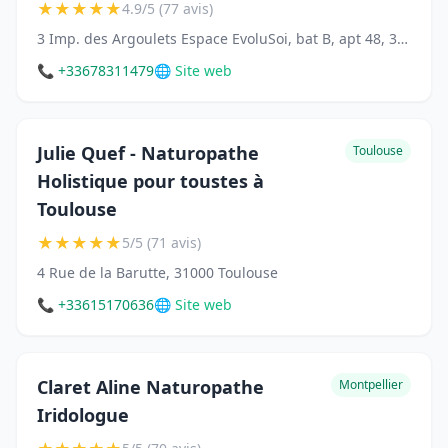
★
★
★
★
★
4.9/5 (77 avis)
3 Imp. des Argoulets Espace EvoluSoi, bat B, apt 48, 31500 Toulouse
📞 +33678311479
🌐 Site web
Julie Quef - Naturopathe
Toulouse
Holistique pour toustes à
Toulouse
★
★
★
★
★
5/5 (71 avis)
4 Rue de la Barutte, 31000 Toulouse
📞 +33615170636
🌐 Site web
Claret Aline Naturopathe
Montpellier
Iridologue