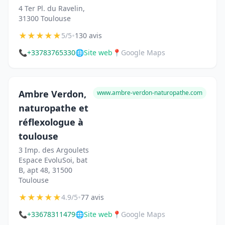
4 Ter Pl. du Ravelin,
31300 Toulouse
★
★
★
★
★
•
5/5
130 avis
📞
+33783765330
🌐
Site web
📍
Google Maps
Ambre Verdon,
www.ambre-verdon-naturopathe.com
naturopathe et
réflexologue à
toulouse
3 Imp. des Argoulets
Espace EvoluSoi, bat
B, apt 48, 31500
Toulouse
★
★
★
★
★
•
4.9/5
77 avis
📞
+33678311479
🌐
Site web
📍
Google Maps