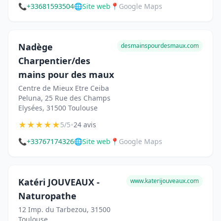
📞
+33681593504
🌐
Site web
📍
Google Maps
Nadège
desmainspourdesmaux.com
Charpentier/des
mains pour des maux
Centre de Mieux Etre Ceiba
Peluna, 25 Rue des Champs
Elysées, 31500 Toulouse
★
★
★
★
★
•
5/5
24 avis
📞
+33767174326
🌐
Site web
📍
Google Maps
Katéri JOUVEAUX -
www.katerijouveaux.com
Naturopathe
12 Imp. du Tarbezou, 31500
Toulouse