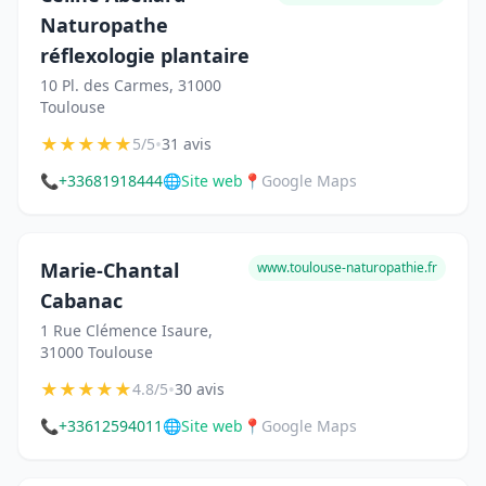
Naturopathe
réflexologie plantaire
10 Pl. des Carmes, 31000
Toulouse
★
★
★
★
★
•
5/5
31 avis
📞
+33681918444
🌐
Site web
📍
Google Maps
Marie-Chantal
www.toulouse-naturopathie.fr
Cabanac
1 Rue Clémence Isaure,
31000 Toulouse
★
★
★
★
★
•
4.8/5
30 avis
📞
+33612594011
🌐
Site web
📍
Google Maps