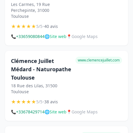
Les Carmes, 19 Rue
Perchepinte, 31000
Toulouse
★
★
★
★
★
•
5/5
40 avis
📞
+33659080844
🌐
Site web
📍
Google Maps
Clémence Juillet
www.clemencejuillet.com
Médard - Naturopathe
Toulouse
18 Rue des Lilas, 31500
Toulouse
★
★
★
★
★
•
5/5
38 avis
📞
+33678429714
🌐
Site web
📍
Google Maps