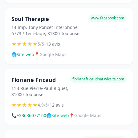
Soul Therapie
www.facebook.com
14 Imp. Tony Poncet Interphone
6773 / 1er étage, 31300 Toulouse
★
★
★
★
★
•
5/5
13 avis
🌐
Site web
📍
Google Maps
Floriane Fricaud
florianefricaudnat.wixsite.com
11B Rue Pierre-Paul Riquet,
31000 Toulouse
★
★
★
★
★
•
4.9/5
12 avis
📞
+33636077160
🌐
Site web
📍
Google Maps