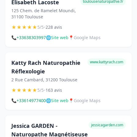
Elisabeth Lacoste
toulousenaturopathie.fr
125 Chem. de Ramelet Moundi,
31100 Toulouse
★
★
★
★
★
•
5/5
228 avis
📞
+33638303997
🌐
Site web
📍
Google Maps
Katty Rach Naturopathie
www.kattyrach.com
Réflexologie
2 Rue Cambard, 31200 Toulouse
★
★
★
★
★
•
5/5
163 avis
📞
+33614977400
🌐
Site web
📍
Google Maps
Jessica GARDEN -
jessicagarden.com
Naturopathe Magnétiseuse