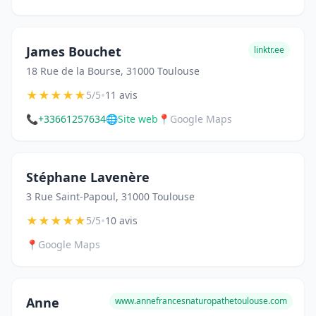
James Bouchet
linktr.ee
18 Rue de la Bourse, 31000 Toulouse
★
★
★
★
★
•
5/5
11 avis
📞
+33661257634
🌐
Site web
📍
Google Maps
Stéphane Lavenère
3 Rue Saint-Papoul, 31000 Toulouse
★
★
★
★
★
•
5/5
10 avis
📍
Google Maps
Anne
www.annefrancesnaturopathetoulouse.com