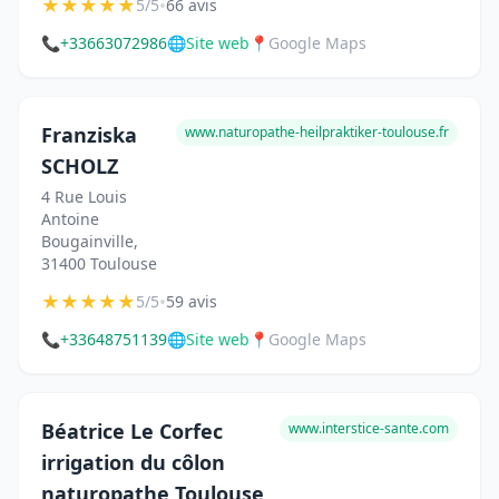
★
★
★
★
★
•
5/5
66 avis
📞
+33663072986
🌐
Site web
📍
Google Maps
Franziska
www.naturopathe-heilpraktiker-toulouse.fr
SCHOLZ
4 Rue Louis
Antoine
Bougainville,
31400 Toulouse
★
★
★
★
★
•
5/5
59 avis
📞
+33648751139
🌐
Site web
📍
Google Maps
Béatrice Le Corfec
www.interstice-sante.com
irrigation du côlon
naturopathe Toulouse