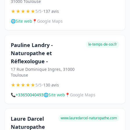
31000 Toulouse
★
★
★
★
★
•
5/5
137 avis
🌐
Site web
📍
Google Maps
Pauline Landry -
le-temps-de-soi.fr
Naturopathe et
Réflexologue -
17 Rue Dominique Ingres, 31000
Toulouse
★
★
★
★
★
•
5/5
130 avis
📞
+33650040493
🌐
Site web
📍
Google Maps
Laure Darcel
www.lauredarcel-naturopathe.com
Naturopathe