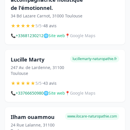
de l'émotionnel.
34 Bd Lazare Carnot, 31000 Toulouse
★
★
★
★
★
•
5/5
48 avis
📞
+33681230212
🌐
Site web
📍
Google Maps
Lucille Marty
lucillemarty-naturopathie.fr
247 Av. de Lardenne, 31100
Toulouse
★
★
★
★
★
•
5/5
43 avis
📞
+33766650980
🌐
Site web
📍
Google Maps
Ilham ouammou
www.ilocare-naturopathie.com
24 Rue Lalanne, 31100