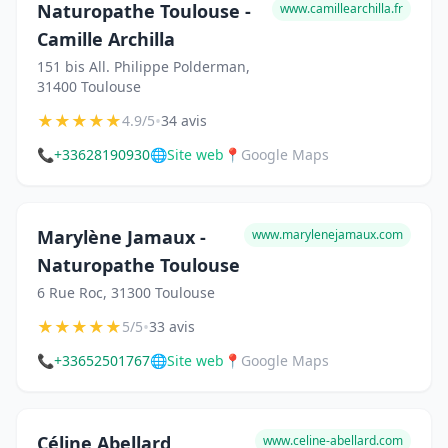
Naturopathe Toulouse -
www.camillearchilla.fr
Camille Archilla
151 bis All. Philippe Polderman,
31400 Toulouse
★
★
★
★
★
•
4.9/5
34 avis
📞
+33628190930
🌐
Site web
📍
Google Maps
Marylène Jamaux -
www.marylenejamaux.com
Naturopathe Toulouse
6 Rue Roc, 31300 Toulouse
★
★
★
★
★
•
5/5
33 avis
📞
+33652501767
🌐
Site web
📍
Google Maps
Céline Abellard
www.celine-abellard.com