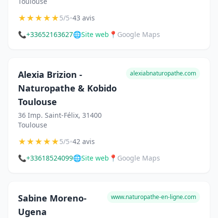
Toulouse
★
★
★
★
★
•
5/5
43 avis
📞
+33652163627
🌐
Site web
📍
Google Maps
Alexia Brizion -
alexiabnaturopathe.com
Naturopathe & Kobido
Toulouse
36 Imp. Saint-Félix, 31400
Toulouse
★
★
★
★
★
•
5/5
42 avis
📞
+33618524099
🌐
Site web
📍
Google Maps
Sabine Moreno-
www.naturopathe-en-ligne.com
Ugena