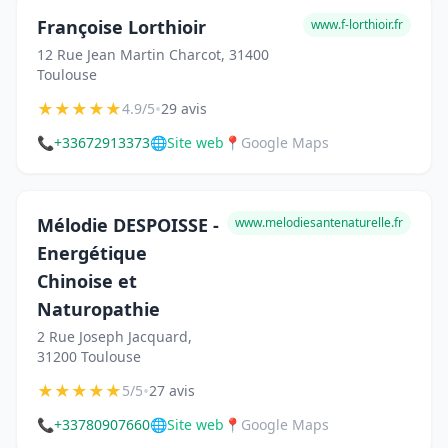
Françoise Lorthioir
www.f-lorthioir.fr
12 Rue Jean Martin Charcot, 31400
Toulouse
★
★
★
★
★
•
4.9/5
29 avis
📞
+33672913373
🌐
Site web
📍
Google Maps
Mélodie DESPOISSE -
www.melodiesantenaturelle.fr
Energétique
Chinoise et
Naturopathie
2 Rue Joseph Jacquard,
31200 Toulouse
★
★
★
★
★
•
5/5
27 avis
📞
+33780907660
🌐
Site web
📍
Google Maps