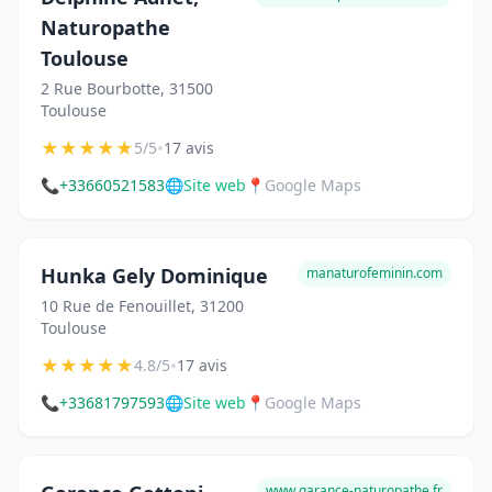
Naturopathe
Toulouse
2 Rue Bourbotte, 31500
Toulouse
★
★
★
★
★
•
5/5
17 avis
📞
+33660521583
🌐
Site web
📍
Google Maps
Hunka Gely Dominique
manaturofeminin.com
10 Rue de Fenouillet, 31200
Toulouse
★
★
★
★
★
•
4.8/5
17 avis
📞
+33681797593
🌐
Site web
📍
Google Maps
www.garance-naturopathe.fr