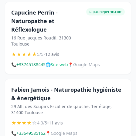
Capucine Perrin -
capucineperrin.com
Naturopathe et
Réflexologue
16 Rue Jacques Roudil, 31300
Toulouse
★
★
★
★
★
•
5/5
12 avis
📞
+33745188445
🌐
Site web
📍
Google Maps
Fabien Jamois - Naturopathie hygiéniste
& énergétique
29 All. des Soupirs Escalier de gauche, 1er étage,
31400 Toulouse
★
★
★
★
☆
•
4.3/5
11 avis
📞
+33649585162
📍
Google Maps