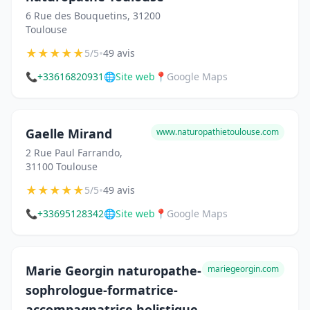
6 Rue des Bouquetins, 31200
Toulouse
★
★
★
★
★
•
5/5
49 avis
📞
+33616820931
🌐
Site web
📍
Google Maps
Gaelle Mirand
www.naturopathietoulouse.com
2 Rue Paul Farrando,
31100 Toulouse
★
★
★
★
★
•
5/5
49 avis
📞
+33695128342
🌐
Site web
📍
Google Maps
Marie Georgin naturopathe-
mariegeorgin.com
sophrologue-formatrice-
accompagnatrice holistique