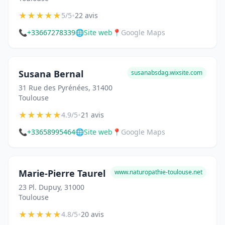
★
★
★
★
★
•
5/5
22 avis
📞
+33667278339
🌐
Site web
📍
Google Maps
Susana Bernal
susanabsdag.wixsite.com
31 Rue des Pyrénées, 31400
Toulouse
★
★
★
★
★
•
4.9/5
21 avis
📞
+33658995464
🌐
Site web
📍
Google Maps
Marie-Pierre Taurel
www.naturopathie-toulouse.net
23 Pl. Dupuy, 31000
Toulouse
★
★
★
★
★
•
4.8/5
20 avis