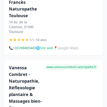
Francès
Naturopathe
Toulouse
74 Av. de la
Colonne, 31500
Toulouse
★
★
★
★
★
•
5/5
10 avis
📞
+33749465443
🌐
Site web
📍
Google Maps
Vanessa
www.vanessacombret-naturopathe.fr
Combret -
Naturopathie,
Réflexologie
plantaire &
Massages bien-