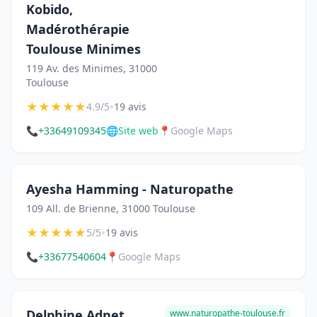
Kobido,
Madérothérapie
Toulouse Minimes
119 Av. des Minimes, 31000
Toulouse
★
★
★
★
★
•
4.9/5
19 avis
📞
+33649109345
🌐
Site web
📍
Google Maps
Ayesha Hamming - Naturopathe
109 All. de Brienne, 31000 Toulouse
★
★
★
★
★
•
5/5
19 avis
📞
+33677540604
📍
Google Maps
Delphine Adnet,
www.naturopathe-toulouse.fr