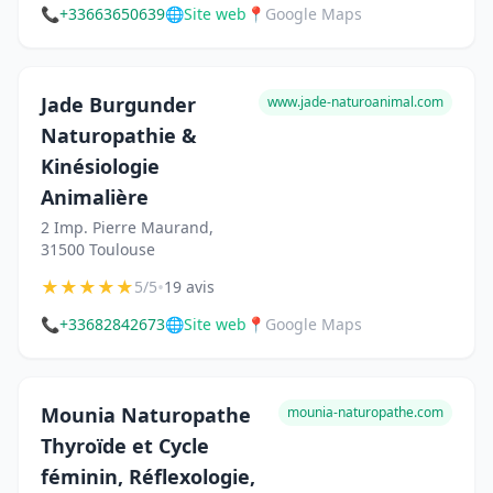
📞
+33663650639
🌐
Site web
📍
Google Maps
Jade Burgunder
www.jade-naturoanimal.com
Naturopathie &
Kinésiologie
Animalière
2 Imp. Pierre Maurand,
31500 Toulouse
★
★
★
★
★
•
5/5
19 avis
📞
+33682842673
🌐
Site web
📍
Google Maps
Mounia Naturopathe
mounia-naturopathe.com
Thyroïde et Cycle
féminin, Réflexologie,