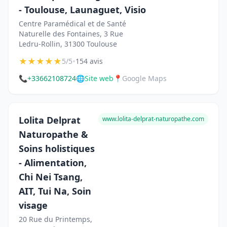
- Toulouse, Launaguet, Visio
Centre Paramédical et de Santé
Naturelle des Fontaines, 3 Rue
Ledru-Rollin, 31300 Toulouse
★
★
★
★
★
•
5/5
154 avis
📞
+33662108724
🌐
Site web
📍
Google Maps
Lolita Delprat
www.lolita-delprat-naturopathe.com
Naturopathe &
Soins holistiques
- Alimentation,
Chi Nei Tsang,
AIT, Tui Na, Soin
visage
20 Rue du Printemps,