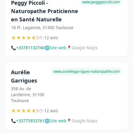
Peggy Piccoli -
www.peggypiccoli.com
Naturopathe Praticienne
en Santé Naturelle
18 Pl. Laganne, 31300 Toulouse
★
★
★
★
★
•
5/5
12 avis
📞
+33781132740
🌐
Site web
📍
Google Maps
Aurélie
www.aureliegarrigues-naturopathe.com
Garrigues
358 Av. de
Lardenne, 31100
Toulouse
★
★
★
★
★
•
5/5
12 avis
📞
+33775853761
🌐
Site web
📍
Google Maps