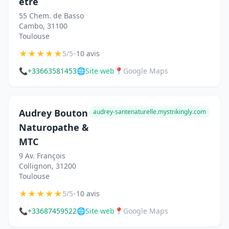
être
55 Chem. de Basso
Cambo, 31100
Toulouse
★
★
★
★
★
•
5/5
10 avis
📞
+33663581453
🌐
Site web
📍
Google Maps
Audrey Bouton
audrey-santenaturelle.mystrikingly.com
Naturopathe &
MTC
9 Av. François
Collignon, 31200
Toulouse
★
★
★
★
★
•
5/5
10 avis
📞
+33687459522
🌐
Site web
📍
Google Maps