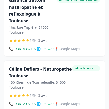
Garance Gattoni
naturopathe et
reflexologue à
Toulouse
1bis Rue Tripière, 31000
Toulouse
★
★
★
★
★
•
5/5
13 avis
📞
+33614382102
🌐
Site web
📍
Google Maps
Céline Deflers - Naturopathe
celinedeflers.com
Toulouse
130 Chem. de Tournefeuille, 31300
Toulouse
★
★
★
★
★
•
5/5
13 avis
📞
+33612992092
🌐
Site web
📍
Google Maps