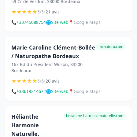
59 Cr de Verdun, 33000 Bordeaux
★
★
★
★
★
•
5/5
21 avis
📞
+33745088754
🌐
Site web
📍
Google Maps
Marie-Caroline Clément-Bollée
mcnaturo.com
/ Naturopathe Bordeaux
167 Bd du Président Wilson, 33200
Bordeaux
★
★
★
★
★
•
5/5
20 avis
📞
+33619214672
🌐
Site web
📍
Google Maps
Hélianthe
helianthe-harmonienaturelle.com
Harmonie
Naturelle,