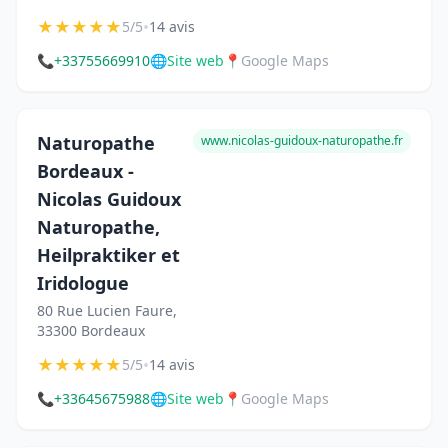
★
★
★
★
★
•
5/5
14 avis
📞
+33755669910
🌐
Site web
📍
Google Maps
Naturopathe
www.nicolas-guidoux-naturopathe.fr
Bordeaux -
Nicolas Guidoux
Naturopathe,
Heilpraktiker et
Iridologue
80 Rue Lucien Faure,
33300 Bordeaux
★
★
★
★
★
•
5/5
14 avis
📞
+33645675988
🌐
Site web
📍
Google Maps