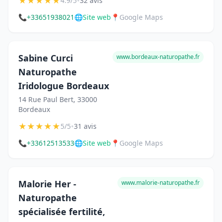
★
★
★
★
★
•
4.9/5
32 avis
📞
+33651938021
🌐
Site web
📍
Google Maps
Sabine Curci
www.bordeaux-naturopathe.fr
Naturopathe
Iridologue Bordeaux
14 Rue Paul Bert, 33000
Bordeaux
★
★
★
★
★
•
5/5
31 avis
📞
+33612513533
🌐
Site web
📍
Google Maps
Malorie Her -
www.malorie-naturopathe.fr
Naturopathe
spécialisée fertilité,