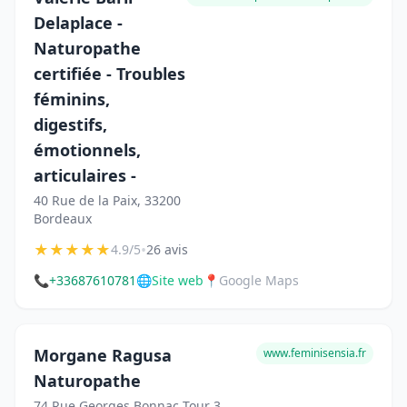
Delaplace -
Naturopathe
certifiée - Troubles
féminins,
digestifs,
émotionnels,
articulaires -
40 Rue de la Paix, 33200
Bordeaux
★
★
★
★
★
•
4.9/5
26 avis
📞
+33687610781
🌐
Site web
📍
Google Maps
Morgane Ragusa
www.feminisensia.fr
Naturopathe
74 Rue Georges Bonnac Tour 3,