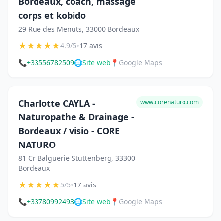
Bordeaux, coach, massage
corps et kobido
29 Rue des Menuts, 33000 Bordeaux
★
★
★
★
★
•
4.9/5
17 avis
📞
+33556782509
🌐
Site web
📍
Google Maps
Charlotte CAYLA -
www.corenaturo.com
Naturopathe & Drainage -
Bordeaux / visio - CORE
NATURO
81 Cr Balguerie Stuttenberg, 33300
Bordeaux
★
★
★
★
★
•
5/5
17 avis
📞
+33780992493
🌐
Site web
📍
Google Maps