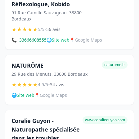
Réflexologue, Kobido
91 Rue Camille Sauvageau, 33800
Bordeaux
★
★
★
★
★
•
5/5
56 avis
📞
+33666608555
🌐
Site web
📍
Google Maps
NATURÔME
naturome.fr
29 Rue des Menuts, 33000 Bordeaux
★
★
★
★
★
•
4.9/5
54 avis
🌐
Site web
📍
Google Maps
Coralie Guyon -
www.coralieguyon.com
Naturopathe spécialisée
dans les troubles