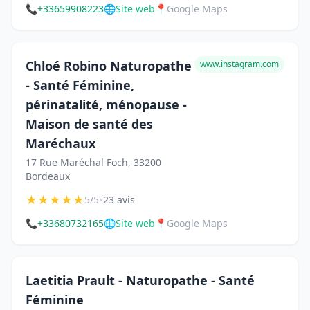
📞
+33659908223
🌐
Site web
📍
Google Maps
Chloé Robino Naturopathe
www.instagram.com
- Santé Féminine,
périnatalité, ménopause -
Maison de santé des
Maréchaux
17 Rue Maréchal Foch, 33200
Bordeaux
★
★
★
★
★
•
5/5
23 avis
📞
+33680732165
🌐
Site web
📍
Google Maps
Laetitia Prault - Naturopathe - Santé
Féminine