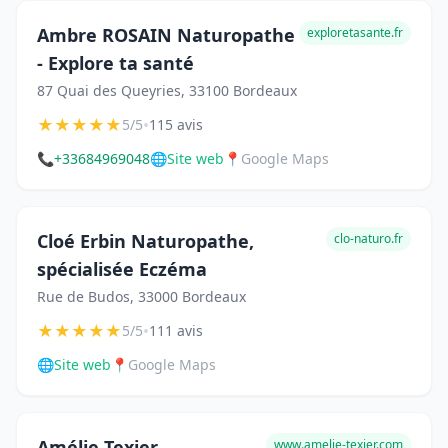
Ambre ROSAIN Naturopathe
exploretasante.fr
- Explore ta santé
87 Quai des Queyries, 33100 Bordeaux
★
★
★
★
★
•
5/5
115 avis
📞
+33684969048
🌐
Site web
📍
Google Maps
Cloé Erbin Naturopathe,
clo-naturo.fr
spécialisée Eczéma
Rue de Budos, 33000 Bordeaux
★
★
★
★
★
•
5/5
111 avis
🌐
Site web
📍
Google Maps
Amélie Texier
www.amelie-texier.com