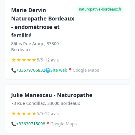
Marie Dervin
naturopathie-bordeaux.fr
Naturopathe Bordeaux
- endométriose et
fertilité
86bis Rue Arago, 33300
Bordeaux
★
★
★
★
★
•
5/5
12 avis
📞
+33679706832
🌐
Site web
📍
Google Maps
Julie Manescau - Naturopathe
73 Rue Condillac, 33000 Bordeaux
★
★
★
★
★
•
5/5
12 avis
📞
+33630715098
📍
Google Maps