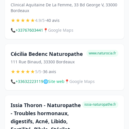
Clinical Aquitaine De La Femme, 33 Bd George V, 33000
Bordeaux
★
★
★
★
★
•
4.9/5
40 avis
📞
+33767603441
📍
Google Maps
Cécilia Bedenc Naturopathe
www.naturocia.fr
111 Rue Binaud, 33300 Bordeaux
★
★
★
★
★
•
5/5
36 avis
📞
+33632223119
🌐
Site web
📍
Google Maps
Issia Thoron - Naturopathe
issia-naturopathe.fr
- Troubles hormonaux,
digestifs, Acné, Libido,