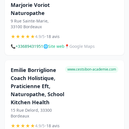
Marjorie Voriot
Naturopathe
9 Rue Sainte-Marie,
33100 Bordeaux
★
★
★
★
★
•
4.9/5
18 avis
📞
+33689431951
🌐
Site web
📍
Google Maps
Emilie Borriglione
www.cestsibon-academie.com
Coach Holistique,
Praticienne Eft,
Naturopathe, School
Kitchen Health
15 Rue Delord, 33300
Bordeaux
★
★
★
★
★
•
4.9/5
18 avis