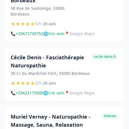
Bordeaux
36 Rue de Saintonge, 33000
Bordeaux
★
★
★
★
★
•
5/5
28 avis
📞
+33672730752
🌐
Site web
📍
Google Maps
Cécile Denis - Fasciathérapie
cecile-denis.fr
Naturopathie
38 Cr du Maréchal Foch, 33000 Bordeaux
★
★
★
★
★
•
5/5
28 avis
📞
+33623173908
🌐
Site web
📍
Google Maps
Muriel Verney - Naturopathie -
linktr.ee
Massage, Sauna, Relaxation