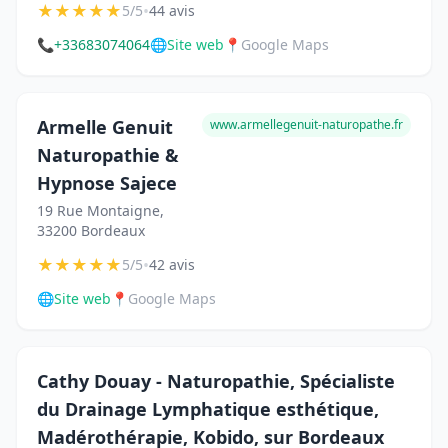
★
★
★
★
★
•
5/5
44 avis
📞
+33683074064
🌐
Site web
📍
Google Maps
Armelle Genuit
www.armellegenuit-naturopathe.fr
Naturopathie &
Hypnose Sajece
19 Rue Montaigne,
33200 Bordeaux
★
★
★
★
★
•
5/5
42 avis
🌐
Site web
📍
Google Maps
Cathy Douay - Naturopathie, Spécialiste
du Drainage Lymphatique esthétique,
Madérothérapie, Kobido, sur Bordeaux