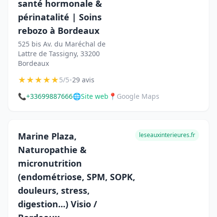
santé hormonale &
périnatalité | Soins
rebozo à Bordeaux
525 bis Av. du Maréchal de
Lattre de Tassigny, 33200
Bordeaux
★
★
★
★
★
•
5/5
29 avis
📞
+33699887666
🌐
Site web
📍
Google Maps
Marine Plaza,
leseauxinterieures.fr
Naturopathie &
micronutrition
(endométriose, SPM, SOPK,
douleurs, stress,
digestion...) Visio /