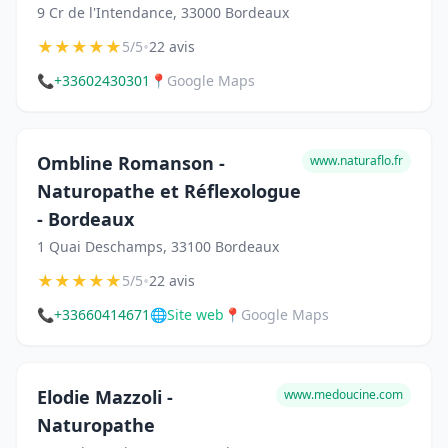
9 Cr de l'Intendance, 33000 Bordeaux
★
★
★
★
★
•
5/5
22 avis
📞
+33602430301
📍
Google Maps
Ombline Romanson -
www.naturaflo.fr
Naturopathe et Réflexologue
- Bordeaux
1 Quai Deschamps, 33100 Bordeaux
★
★
★
★
★
•
5/5
22 avis
📞
+33660414671
🌐
Site web
📍
Google Maps
Elodie Mazzoli -
www.medoucine.com
Naturopathe