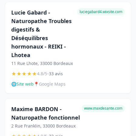
Lucie Gabard -
luciegabard4.wixsite.com
Naturopathe Troubles
digestifs &
Déséquilibres
hormonaux - REIKI -
Lhotea
11 Rue Lhote, 33000 Bordeaux
★
★
★
★
★
•
4.8/5
33 avis
🌐
Site web
📍
Google Maps
Maxime BARDON -
www.maxdesante.com
Naturopathe fonctionnel
2 Rue Franklin, 33000 Bordeaux