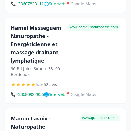
📞
+33607823111
🌐
Site web
📍
Google Maps
Hamel Messeguem
www.hamel-naturopathe.com
Naturopathe -
Energéticienne et
massage drainant
lymphatique
96 Bd Jules Simon, 33100
Bordeaux
★
★
★
★
★
•
5/5
62 avis
📞
+33680922856
🌐
Site web
📍
Google Maps
Manon Lavoix -
www.grainesdelune.fr
Naturopathe,