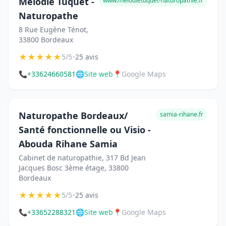
Mélodie Tuquet -
www.melodietuquet-naturopathie.fr
Naturopathe
8 Rue Eugène Ténot,
33800 Bordeaux
★
★
★
★
★
•
5/5
25 avis
📞
+33624660581
🌐
Site web
📍
Google Maps
Naturopathe Bordeaux/
samia-rihane.fr
Santé fonctionnelle ou Visio -
Abouda Rihane Samia
Cabinet de naturopathie, 317 Bd Jean
Jacques Bosc 3ème étage, 33800
Bordeaux
★
★
★
★
★
•
5/5
25 avis
📞
+33652288321
🌐
Site web
📍
Google Maps