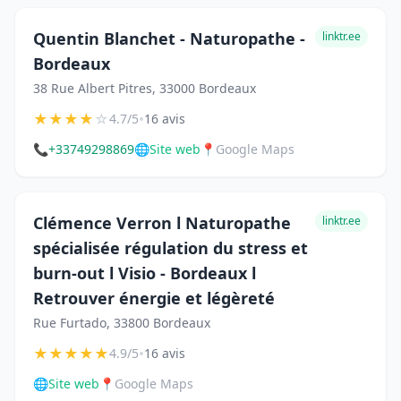
Quentin Blanchet - Naturopathe -
linktr.ee
Bordeaux
38 Rue Albert Pitres, 33000 Bordeaux
★
★
★
★
☆
•
4.7/5
16 avis
📞
+33749298869
🌐
Site web
📍
Google Maps
Clémence Verron l Naturopathe
linktr.ee
spécialisée régulation du stress et
burn-out l Visio - Bordeaux l
Retrouver énergie et légèreté
Rue Furtado, 33800 Bordeaux
★
★
★
★
★
•
4.9/5
16 avis
🌐
Site web
📍
Google Maps