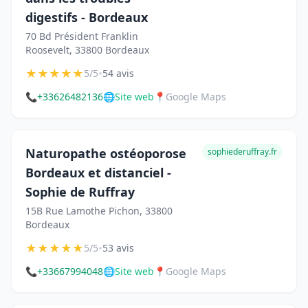
digestifs - Bordeaux
70 Bd Président Franklin
Roosevelt, 33800 Bordeaux
★
★
★
★
★
•
5/5
54 avis
📞
+33626482136
🌐
Site web
📍
Google Maps
Naturopathe ostéoporose
sophiederuffray.fr
Bordeaux et distanciel -
Sophie de Ruffray
15B Rue Lamothe Pichon, 33800
Bordeaux
★
★
★
★
★
•
5/5
53 avis
📞
+33667994048
🌐
Site web
📍
Google Maps