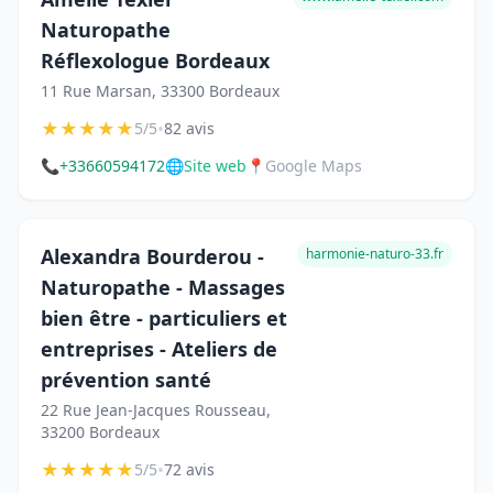
Naturopathe
Réflexologue Bordeaux
11 Rue Marsan, 33300 Bordeaux
★
★
★
★
★
•
5/5
82 avis
📞
+33660594172
🌐
Site web
📍
Google Maps
Alexandra Bourderou -
harmonie-naturo-33.fr
Naturopathe - Massages
bien être - particuliers et
entreprises - Ateliers de
prévention santé
22 Rue Jean-Jacques Rousseau,
33200 Bordeaux
★
★
★
★
★
•
5/5
72 avis