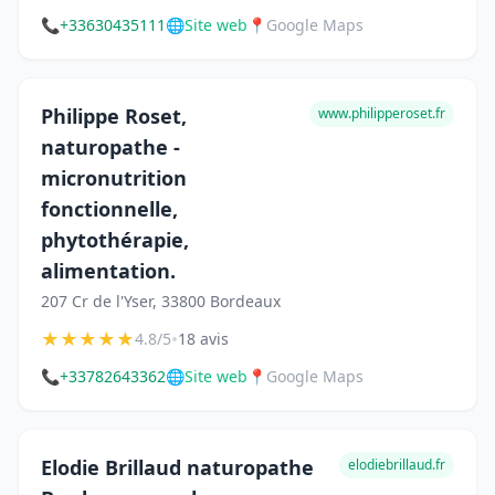
📞
+33630435111
🌐
Site web
📍
Google Maps
Philippe Roset,
www.philipperoset.fr
naturopathe -
micronutrition
fonctionnelle,
phytothérapie,
alimentation.
207 Cr de l'Yser, 33800 Bordeaux
★
★
★
★
★
•
4.8/5
18 avis
📞
+33782643362
🌐
Site web
📍
Google Maps
Elodie Brillaud naturopathe
elodiebrillaud.fr