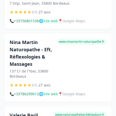
7 Imp. Saint-Jean, 33800 Bordeaux
★
★
★
★
★
•
5/5
27 avis
📞
+33756801536
🌐
Site web
📍
Google Maps
Nina Martin
www.ninamartin-naturopathe.fr
Naturopathe - Eft,
Réflexologies &
Massages
137 Cr de l'Yser, 33800
Bordeaux
★
★
★
★
★
•
5/5
27 avis
📞
+33786299012
🌐
Site web
📍
Google Maps
Valerie Baril
www.naturopathebarildelaplace.fr