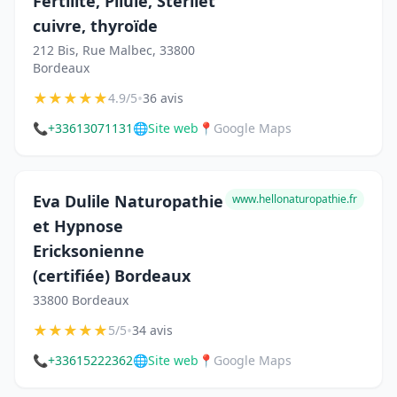
Fertilité, Pilule, Stérilet
cuivre, thyroïde
212 Bis, Rue Malbec, 33800
Bordeaux
★
★
★
★
★
•
4.9/5
36 avis
📞
+33613071131
🌐
Site web
📍
Google Maps
Eva Dulile Naturopathie
www.hellonaturopathie.fr
et Hypnose
Ericksonienne
(certifiée) Bordeaux
33800 Bordeaux
★
★
★
★
★
•
5/5
34 avis
📞
+33615222362
🌐
Site web
📍
Google Maps