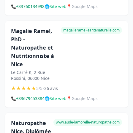
📞
+33760134998
🌐
Site web
📍
Google Maps
Magalie Ramel,
magalieramel-santenaturelle.com
PhD -
Naturopathe et
Nutritionniste à
Nice
Le Carré K, 2 Rue
Rossini, 06000 Nice
★
★
★
★
★
•
5/5
36 avis
📞
+33679453384
🌐
Site web
📍
Google Maps
Naturopathe
www.aude-lamorelle-naturopathe.com
Nice. Diplômée