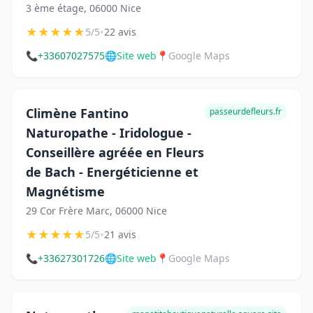
3 ème étage, 06000 Nice
★
★
★
★
★
•
5/5
22 avis
📞
+33607027575
🌐
Site web
📍
Google Maps
Climène Fantino
passeurdefleurs.fr
Naturopathe - Iridologue -
Conseillère agréée en Fleurs
de Bach - Energéticienne et
Magnétisme
29 Cor Frère Marc, 06000 Nice
★
★
★
★
★
•
5/5
21 avis
📞
+33627301726
🌐
Site web
📍
Google Maps