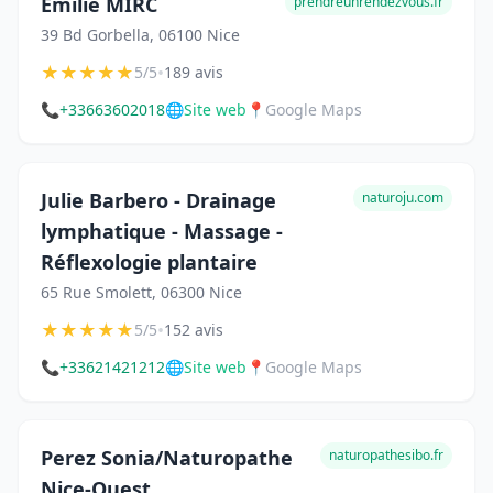
Emilie MIRC
prendreunrendezvous.fr
39 Bd Gorbella, 06100 Nice
★
★
★
★
★
•
5/5
189 avis
📞
+33663602018
🌐
Site web
📍
Google Maps
Julie Barbero - Drainage
naturoju.com
lymphatique - Massage -
Réflexologie plantaire
65 Rue Smolett, 06300 Nice
★
★
★
★
★
•
5/5
152 avis
📞
+33621421212
🌐
Site web
📍
Google Maps
Perez Sonia/Naturopathe
naturopathesibo.fr
Nice-Ouest