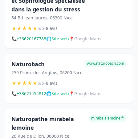
et Sophrologue spécialisée
dans la gestion du stress
54 Bd Jean Jaurès, 06300 Nice
★
★
★
★
★
•
5/5
8 avis
📞
+33620167788
🌐
Site web
📍
Google Maps
Naturobach
www.naturobach.com
259 Prom. des Anglais, 06200 Nice
★
★
★
★
★
•
5/5
8 avis
📞
+33621454812
🌐
Site web
📍
Google Maps
Naturopathe mirabela
mirabelalemoine.fr
lemoine
26 Rue de Dijon, 06000 Nice