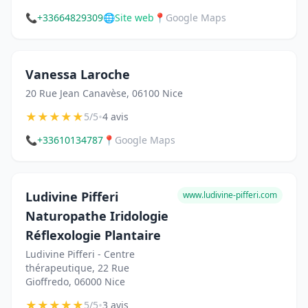
📞
+33664829309
🌐
Site web
📍
Google Maps
Vanessa Laroche
20 Rue Jean Canavèse, 06100 Nice
★
★
★
★
★
•
5/5
4 avis
📞
+33610134787
📍
Google Maps
Ludivine Pifferi
www.ludivine-pifferi.com
Naturopathe Iridologie
Réflexologie Plantaire
Ludivine Pifferi - Centre
thérapeutique, 22 Rue
Gioffredo, 06000 Nice
★
★
★
★
★
•
5/5
3 avis