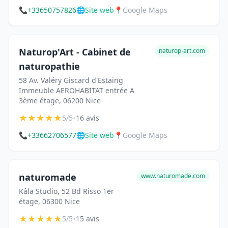
📞
+33650757826
🌐
Site web
📍
Google Maps
Naturop'Art - Cabinet de
naturop-art.com
naturopathie
58 Av. Valéry Giscard d'Estaing
Immeuble AEROHABITAT entrée A
3ème étage, 06200 Nice
★
★
★
★
★
•
5/5
16 avis
📞
+33662706577
🌐
Site web
📍
Google Maps
naturomade
www.naturomade.com
Kâla Studio, 52 Bd Risso 1er
étage, 06300 Nice
★
★
★
★
★
•
5/5
15 avis