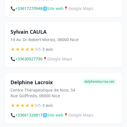
📞
+33617270948
🌐
Site web
📍
Google Maps
Sylvain CAULA
14 Av. Dr Robert Moriez, 06000 Nice
★
★
★
★
★
•
5/5
3 avis
📞
+33630927790
📍
Google Maps
Delphine Lacroix
delphinelacroix.net
Centre Thérapeutique de Nice, 54
Rue Gioffredo, 06000 Nice
★
★
★
★
★
•
5/5
3 avis
📞
+33661326817
🌐
Site web
📍
Google Maps