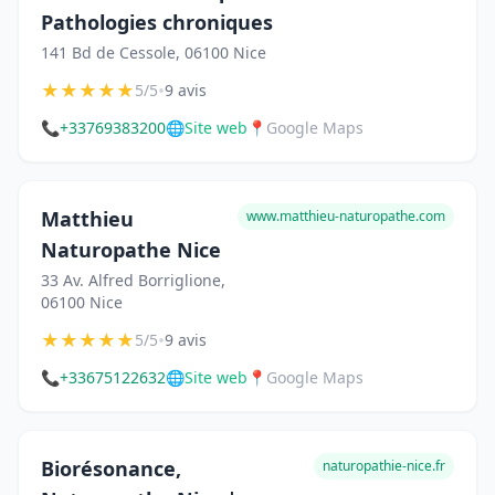
Pathologies chroniques
141 Bd de Cessole, 06100 Nice
★
★
★
★
★
•
5/5
9 avis
📞
+33769383200
🌐
Site web
📍
Google Maps
Matthieu
www.matthieu-naturopathe.com
Naturopathe Nice
33 Av. Alfred Borriglione,
06100 Nice
★
★
★
★
★
•
5/5
9 avis
📞
+33675122632
🌐
Site web
📍
Google Maps
Biorésonance,
naturopathie-nice.fr