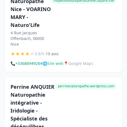
Naturopathe
mapetiteboutiquenaturelle.square.site
Nice - VOARINO
MARY -
Naturo'Life
4 Rue Jacques
Offenbach, 06000
Nice
★
★
★
★
☆
•
3.9/5
19 avis
📞
+33686949264
🌐
Site web
📍
Google Maps
Perrine ANQUIER
perrinenaturopathe.wordpress.com
Naturopathie
intégrative -
Iridologie -
Spécialiste des
déséquilibres