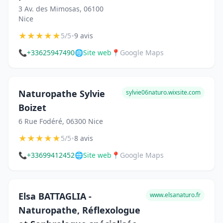
3 Av. des Mimosas, 06100
Nice
★
★
★
★
★
•
5/5
9 avis
📞
+33625947490
🌐
Site web
📍
Google Maps
Naturopathe Sylvie
sylvie06naturo.wixsite.com
Boizet
6 Rue Fodéré, 06300 Nice
★
★
★
★
★
•
5/5
8 avis
📞
+33699412452
🌐
Site web
📍
Google Maps
Elsa BATTAGLIA -
www.elsanaturo.fr
Naturopathe, Réflexologue