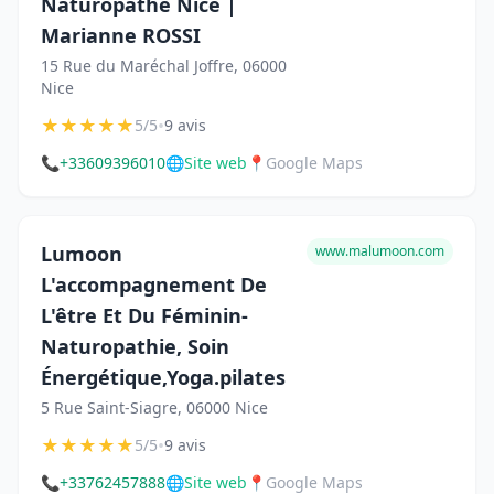
Naturopathe Nice |
Marianne ROSSI
15 Rue du Maréchal Joffre, 06000
Nice
★
★
★
★
★
•
5/5
9 avis
📞
+33609396010
🌐
Site web
📍
Google Maps
Lumoon
www.malumoon.com
L'accompagnement De
L'être Et Du Féminin-
Naturopathie, Soin
Énergétique,Yoga.pilates
5 Rue Saint-Siagre, 06000 Nice
★
★
★
★
★
•
5/5
9 avis
📞
+33762457888
🌐
Site web
📍
Google Maps