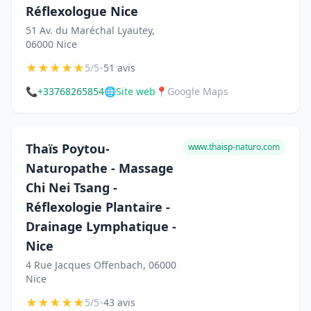
Réflexologue Nice
51 Av. du Maréchal Lyautey,
06000 Nice
★
★
★
★
★
•
5/5
51 avis
📞
+33768265854
🌐
Site web
📍
Google Maps
Thaïs Poytou-
www.thaisp-naturo.com
Naturopathe - Massage
Chi Nei Tsang -
Réflexologie Plantaire -
Drainage Lymphatique -
Nice
4 Rue Jacques Offenbach, 06000
Nice
★
★
★
★
★
•
5/5
43 avis