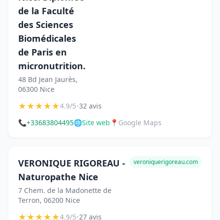
de la Faculté
des Sciences
Biomédicales
de Paris en
micronutrition.
48 Bd Jean Jaurès,
06300 Nice
★
★
★
★
★
•
4.9/5
32 avis
📞
+33683804495
🌐
Site web
📍
Google Maps
VERONIQUE RIGOREAU -
veroniquerigoreau.com
Naturopathe Nice
7 Chem. de la Madonette de
Terron, 06200 Nice
★
★
★
★
★
•
4.9/5
27 avis