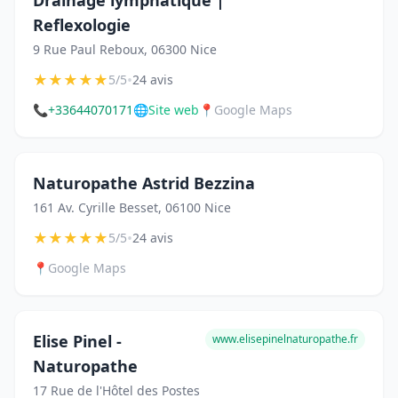
Drainage lymphatique |
Reflexologie
9 Rue Paul Reboux, 06300 Nice
★
★
★
★
★
•
5/5
24 avis
📞
+33644070171
🌐
Site web
📍
Google Maps
Naturopathe Astrid Bezzina
161 Av. Cyrille Besset, 06100 Nice
★
★
★
★
★
•
5/5
24 avis
📍
Google Maps
Elise Pinel -
www.elisepinelnaturopathe.fr
Naturopathe
17 Rue de l'Hôtel des Postes