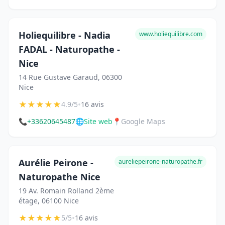
Holiequilibre - Nadia
www.holiequilibre.com
FADAL - Naturopathe -
Nice
14 Rue Gustave Garaud, 06300
Nice
★
★
★
★
★
•
4.9/5
16 avis
📞
+33620645487
🌐
Site web
📍
Google Maps
Aurélie Peirone -
aureliepeirone-naturopathe.fr
Naturopathe Nice
19 Av. Romain Rolland 2ème
étage, 06100 Nice
★
★
★
★
★
•
5/5
16 avis