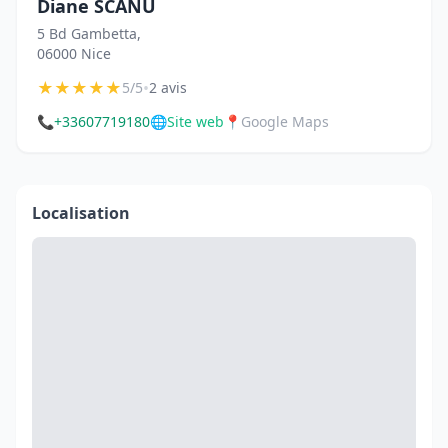
Diane SCANU
5 Bd Gambetta,
06000 Nice
★
★
★
★
★
•
5/5
2 avis
📞
+33607719180
🌐
Site web
📍
Google Maps
Localisation