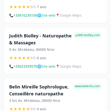
★
★
★
★
★
•
5/5
7 avis
📞
+33616230106
🌐
Site web
📍
Google Maps
Judith Biolley - Naturopathe
judith-biolley.com
& Massages
9 Av. Mirabeau, 06000 Nice
★
★
★
★
★
•
5/5
6 avis
📞
+33623359570
🌐
Site web
📍
Google Maps
Belin Mireille Sophrologue,
www.belecho.com
Conseillère naturopathe
3 bis Av. Mirabeau, 06000 Nice
★
★
★
★
★
•
5/5
4 avis