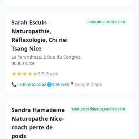
Sarah Escuin -
naturomieuxetre.com
Naturopathie,
Réflexologie, Chi nei
Tsang Nice
La Parenthèse, 2 Rue du Congrès,
06000 Nice
★
★
★
★
★
•
5/5
9 avis
📞
+33658655562
🌐
Site web
📍
Google Maps
Sandra Hamadeine
lanaturopathieauquotidien.com
Naturopathe Nice-
coach perte de
poids