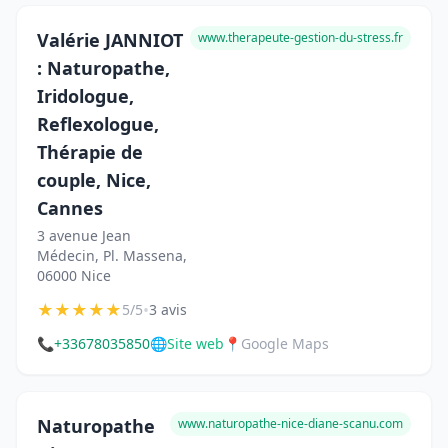
Valérie JANNIOT
www.therapeute-gestion-du-stress.fr
: Naturopathe,
Iridologue,
Reflexologue,
Thérapie de
couple, Nice,
Cannes
3 avenue Jean
Médecin, Pl. Massena,
06000 Nice
★
★
★
★
★
•
5/5
3 avis
📞
+33678035850
🌐
Site web
📍
Google Maps
Naturopathe
www.naturopathe-nice-diane-scanu.com