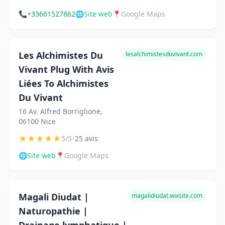
📞
+33661527862
🌐
Site web
📍
Google Maps
Les Alchimistes Du
lesalchimistesduvivant.com
Vivant Plug With Avis
Liées To Alchimistes
Du Vivant
16 Av. Alfred Borriglione,
06100 Nice
★
★
★
★
★
•
5/5
25 avis
🌐
Site web
📍
Google Maps
Magali Diudat |
magalidiudat.wixsite.com
Naturopathie |