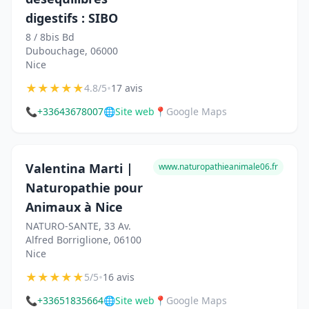
digestifs : SIBO
8 / 8bis Bd
Dubouchage, 06000
Nice
★
★
★
★
★
•
4.8/5
17 avis
📞
+33643678007
🌐
Site web
📍
Google Maps
Valentina Marti |
www.naturopathieanimale06.fr
Naturopathie pour
Animaux à Nice
NATURO-SANTE, 33 Av.
Alfred Borriglione, 06100
Nice
★
★
★
★
★
•
5/5
16 avis
📞
+33651835664
🌐
Site web
📍
Google Maps