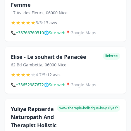
Femme
17 Av. des Fleurs, 06000 Nice
★
★
★
★
★
•
5/5
13 avis
📞
+33766760510
🌐
Site web
📍
Google Maps
Elise - Le souhait de Panacée
linktr.ee
62 Bd Gambetta, 06000 Nice
★
★
★
★
☆
•
4.7/5
12 avis
📞
+33652987672
🌐
Site web
📍
Google Maps
Yuliya Rapisarda
www.therapie-holistique-by-yuliya.fr
Naturopath And
Therapist Holistic