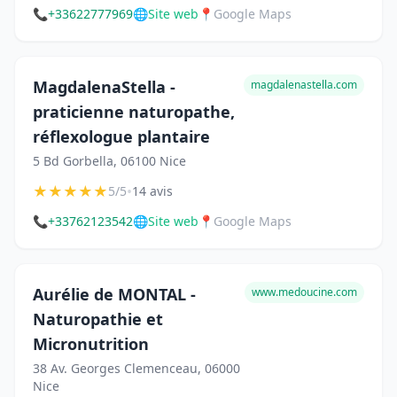
📞
+33622777969
🌐
Site web
📍
Google Maps
MagdalenaStella -
magdalenastella.com
praticienne naturopathe,
réflexologue plantaire
5 Bd Gorbella, 06100 Nice
★
★
★
★
★
•
5/5
14 avis
📞
+33762123542
🌐
Site web
📍
Google Maps
Aurélie de MONTAL -
www.medoucine.com
Naturopathie et
Micronutrition
38 Av. Georges Clemenceau, 06000
Nice