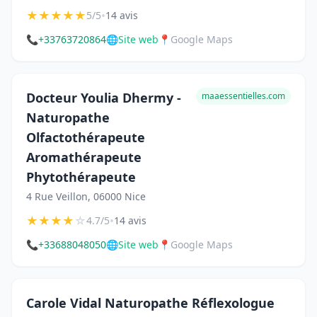
★
★
★
★
★
•
5/5
14 avis
📞
+33763720864
🌐
Site web
📍
Google Maps
Docteur Youlia Dhermy -
maaessentielles.com
Naturopathe
Olfactothérapeute
Aromathérapeute
Phytothérapeute
4 Rue Veillon, 06000 Nice
★
★
★
★
☆
•
4.7/5
14 avis
📞
+33688048050
🌐
Site web
📍
Google Maps
Carole Vidal Naturopathe Réflexologue