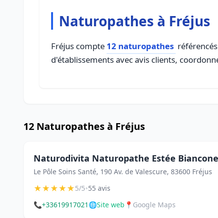
Naturopathes à Fréjus
Fréjus compte
12 naturopathes
référencés 
d'établissements avec avis clients, coordonné
12 Naturopathes à Fréjus
Naturodivita Naturopathe Estée Biancon
Le Pôle Soins Santé, 190 Av. de Valescure, 83600 Fréjus
★
★
★
★
★
•
5/5
55 avis
📞
+33619917021
🌐
Site web
📍
Google Maps