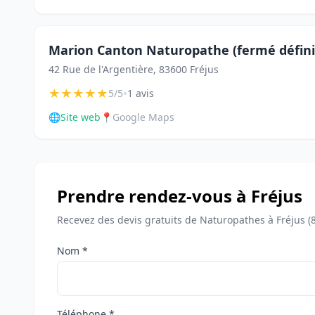
Marion Canton Naturopathe (fermé défin
42 Rue de l'Argentière, 83600 Fréjus
★
★
★
★
★
•
5/5
1 avis
🌐
Site web
📍
Google Maps
Prendre rendez-vous à Fréjus
Recevez des devis gratuits de Naturopathes à Fréjus (
Nom *
Téléphone *