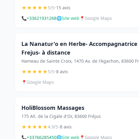
★
★
★
★
★
•
5/5
15 avis
📞
+33621931268
🌐
Site web
📍
Google Maps
La Nanatur'o en Herbe- Accompagnatrice 
Frejus- à distance
Hameau de Sainte Croix, 1470 Av. de l'Agachon, 83600 F
★
★
★
★
★
•
5/5
8 avis
📍
Google Maps
HoliBlossom Massages
175 All. de la Cigale d'Or, 83600 Fréjus
★
★
★
★
★
•
4.9/5
8 avis
📞
+33766285450
🌐
Site web
📍
Google Maps