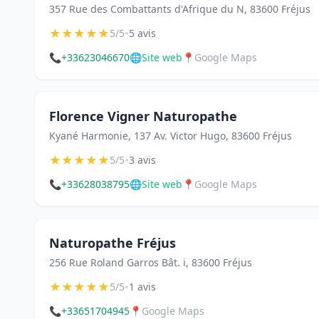
357 Rue des Combattants d'Afrique du N, 83600 Fréjus
★
★
★
★
★
•
5/5
5 avis
📞
+33623046670
🌐
Site web
📍
Google Maps
Florence Vigner Naturopathe
Kyané Harmonie, 137 Av. Victor Hugo, 83600 Fréjus
★
★
★
★
★
•
5/5
3 avis
📞
+33628038795
🌐
Site web
📍
Google Maps
Naturopathe Fréjus
256 Rue Roland Garros Bât. i, 83600 Fréjus
★
★
★
★
★
•
5/5
1 avis
📞
+33651704945
📍
Google Maps