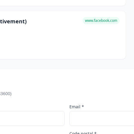
itivement)
www.facebook.com
83600)
Email *
Code postal *