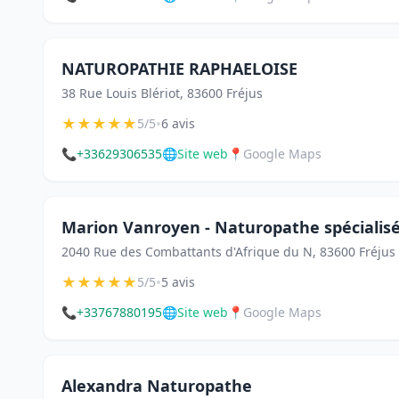
NATUROPATHIE RAPHAELOISE
38 Rue Louis Blériot, 83600 Fréjus
★
★
★
★
★
•
5/5
6 avis
📞
+33629306535
🌐
Site web
📍
Google Maps
Marion Vanroyen - Naturopathe spécialisé
2040 Rue des Combattants d'Afrique du N, 83600 Fréjus
★
★
★
★
★
•
5/5
5 avis
📞
+33767880195
🌐
Site web
📍
Google Maps
Alexandra Naturopathe