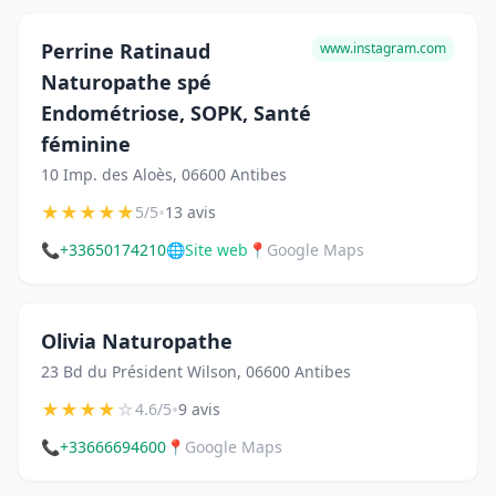
Perrine Ratinaud
www.instagram.com
Naturopathe spé
Endométriose, SOPK, Santé
féminine
10 Imp. des Aloès, 06600 Antibes
★
★
★
★
★
•
5/5
13 avis
📞
+33650174210
🌐
Site web
📍
Google Maps
Olivia Naturopathe
23 Bd du Président Wilson, 06600 Antibes
★
★
★
★
☆
•
4.6/5
9 avis
📞
+33666694600
📍
Google Maps