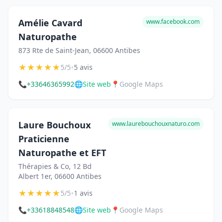
Amélie Cavard
www.facebook.com
Naturopathe
873 Rte de Saint-Jean, 06600 Antibes
★
★
★
★
★
•
5/5
5 avis
📞
+33646365992
🌐
Site web
📍
Google Maps
Laure Bouchoux
www.laurebouchouxnaturo.com
Praticienne
Naturopathe et EFT
Thérapies & Co, 12 Bd
Albert 1er, 06600 Antibes
★
★
★
★
★
•
5/5
1 avis
📞
+33618848548
🌐
Site web
📍
Google Maps