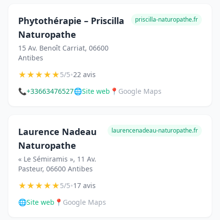
Phytothérapie – Priscilla
priscilla-naturopathe.fr
Naturopathe
15 Av. Benoît Carriat, 06600
Antibes
★
★
★
★
★
•
5/5
22 avis
📞
+33663476527
🌐
Site web
📍
Google Maps
Laurence Nadeau
laurencenadeau-naturopathe.fr
Naturopathe
« Le Sémiramis », 11 Av.
Pasteur, 06600 Antibes
★
★
★
★
★
•
5/5
17 avis
🌐
Site web
📍
Google Maps