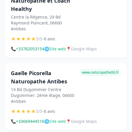
Naturopathe et Coach
Healthy
Centre la Régence, 29 Bd
Raymond Poincaré, 06600
Antibes
★
★
★
★
★
•
5/5
6 avis
📞
+33782053154
🌐
Site web
📍
Google Maps
Gaelle Picorella
www.naturopathe06.fr
Naturopathe Antibes
14 Bd Dugommier Centre
Dugommier: 2ème étage, 06600
Antibes
★
★
★
★
★
•
5/5
6 avis
📞
+33669444516
🌐
Site web
📍
Google Maps