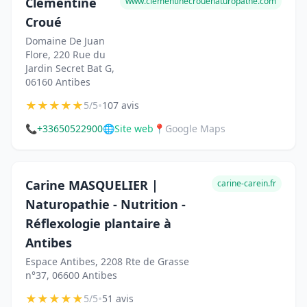
Clémentine
www.clementinecrouenaturopathe.com
Croué
Domaine De Juan
Flore, 220 Rue du
Jardin Secret Bat G,
06160 Antibes
★
★
★
★
★
•
5/5
107 avis
📞
+33650522900
🌐
Site web
📍
Google Maps
Carine MASQUELIER |
carine-carein.fr
Naturopathie - Nutrition -
Réflexologie plantaire à
Antibes
Espace Antibes, 2208 Rte de Grasse
n°37, 06600 Antibes
★
★
★
★
★
•
5/5
51 avis