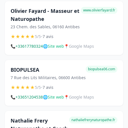
Olivier Fayard - Masseur et
www.olivierfayard.fr
Naturopathe
23 Chem. des Sables, 06160 Antibes
★
★
★
★
★
•
5/5
7 avis
📞
+33617780324
🌐
Site web
📍
Google Maps
BIOPULSEA
biopulsea06.com
7 Rue des Lits Militaires, 06600 Antibes
★
★
★
★
★
•
5/5
7 avis
📞
+33651204538
🌐
Site web
📍
Google Maps
Nathalie Frery
nathaliefrerynaturopathe.fr