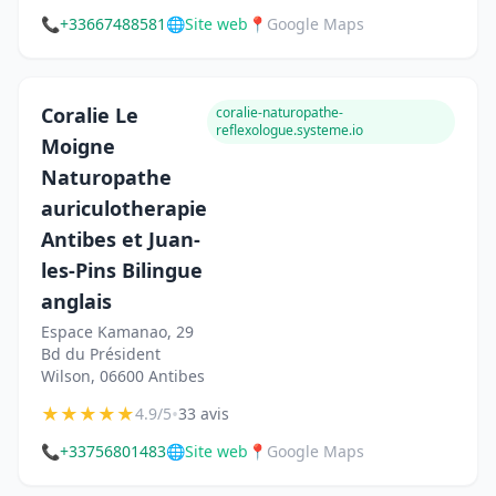
📞
+33667488581
🌐
Site web
📍
Google Maps
Coralie Le
coralie-naturopathe-
reflexologue.systeme.io
Moigne
Naturopathe
auriculotherapie
Antibes et Juan-
les-Pins Bilingue
anglais
Espace Kamanao, 29
Bd du Président
Wilson, 06600 Antibes
★
★
★
★
★
•
4.9/5
33 avis
📞
+33756801483
🌐
Site web
📍
Google Maps