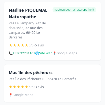
Nadine PIQUEMAL
nadinepiquemalnaturopathe.fr
Naturopathe
Res Le Lamparo, Rez de
chaussée, 32 Rue des
Lamparos, 66420 Le
Barcarès
★
★
★
★
★
•
5/5
5 avis
📞
+33632231107
🌐
Site web
📍
Google Maps
Mas île des pêcheurs
Rés Île des Pêcheurs III, 66420 Le Barcarès
★
★
★
★
★
•
5/5
3 avis
📍
Google Maps