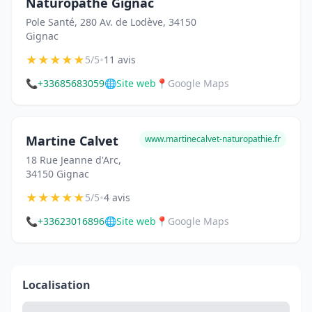
Naturopathe Gignac
Pole Santé, 280 Av. de Lodève, 34150
Gignac
★
★
★
★
★
•
5/5
11 avis
📞
+33685683059
🌐
Site web
📍
Google Maps
Martine Calvet
www.martinecalvet-naturopathie.fr
18 Rue Jeanne d'Arc,
34150 Gignac
★
★
★
★
★
•
5/5
4 avis
📞
+33623016896
🌐
Site web
📍
Google Maps
Localisation