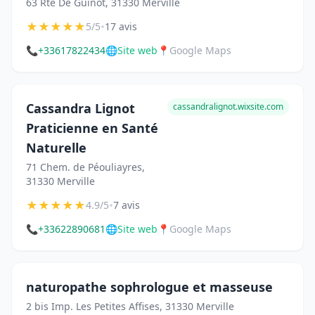
63 Rte De Guinot, 31330 Merville
★
★
★
★
★
•
5/5
17 avis
📞
+33617822434
🌐
Site web
📍
Google Maps
Cassandra Lignot
cassandralignot.wixsite.com
Praticienne en Santé
Naturelle
71 Chem. de Péouliayres,
31330 Merville
★
★
★
★
★
•
4.9/5
7 avis
📞
+33622890681
🌐
Site web
📍
Google Maps
naturopathe sophrologue et masseuse
2 bis Imp. Les Petites Affises, 31330 Merville