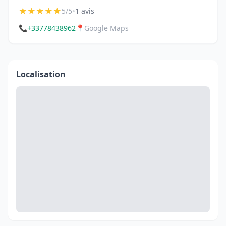
★
★
★
★
★
•
5/5
1 avis
📞
+33778438962
📍
Google Maps
Localisation