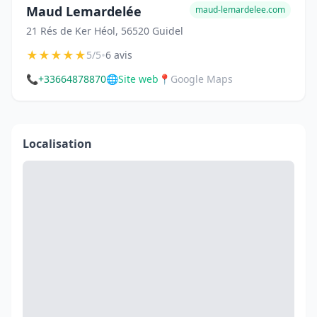
Maud Lemardelée
maud-lemardelee.com
21 Rés de Ker Héol, 56520 Guidel
★
★
★
★
★
•
5/5
6 avis
📞
+33664878870
🌐
Site web
📍
Google Maps
Localisation