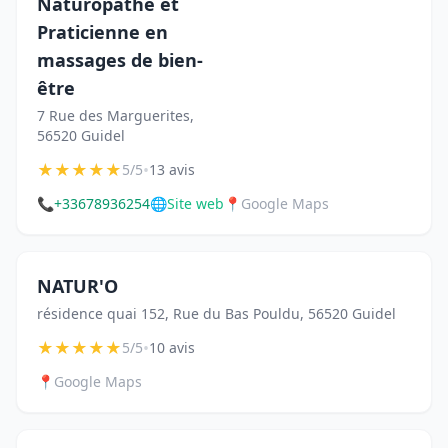
Naturopathe et
Praticienne en
massages de bien-
être
7 Rue des Marguerites,
56520 Guidel
★
★
★
★
★
•
5/5
13 avis
📞
+33678936254
🌐
Site web
📍
Google Maps
NATUR'O
résidence quai 152, Rue du Bas Pouldu, 56520 Guidel
★
★
★
★
★
•
5/5
10 avis
📍
Google Maps