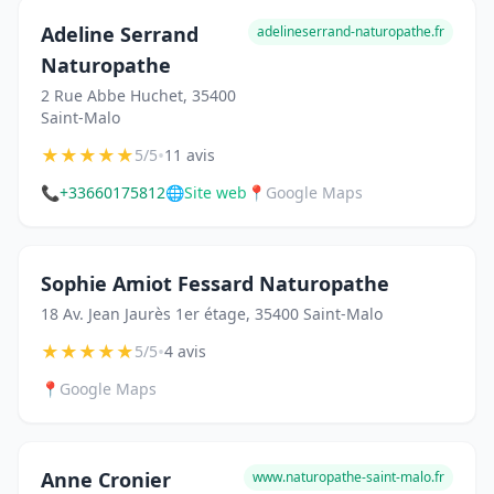
Adeline Serrand
adelineserrand-naturopathe.fr
Naturopathe
2 Rue Abbe Huchet, 35400
Saint-Malo
★
★
★
★
★
•
5/5
11 avis
📞
+33660175812
🌐
Site web
📍
Google Maps
Sophie Amiot Fessard Naturopathe
18 Av. Jean Jaurès 1er étage, 35400 Saint-Malo
★
★
★
★
★
•
5/5
4 avis
📍
Google Maps
Anne Cronier
www.naturopathe-saint-malo.fr