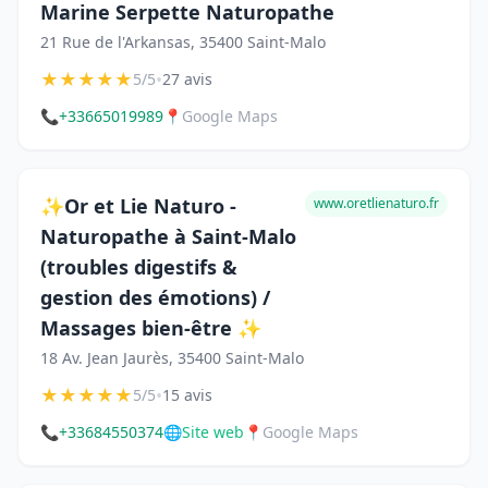
Marine Serpette Naturopathe
21 Rue de l'Arkansas, 35400 Saint-Malo
★
★
★
★
★
•
5/5
27 avis
📞
+33665019989
📍
Google Maps
✨Or et Lie Naturo -
www.oretlienaturo.fr
Naturopathe à Saint-Malo
(troubles digestifs &
gestion des émotions) /
Massages bien-être ✨
18 Av. Jean Jaurès, 35400 Saint-Malo
★
★
★
★
★
•
5/5
15 avis
📞
+33684550374
🌐
Site web
📍
Google Maps