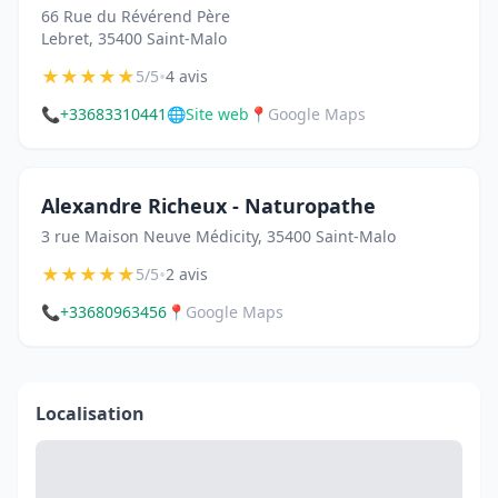
66 Rue du Révérend Père
Lebret, 35400 Saint-Malo
★
★
★
★
★
•
5/5
4 avis
📞
+33683310441
🌐
Site web
📍
Google Maps
Alexandre Richeux - Naturopathe
3 rue Maison Neuve Médicity, 35400 Saint-Malo
★
★
★
★
★
•
5/5
2 avis
📞
+33680963456
📍
Google Maps
Localisation