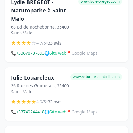
Lydie BREGEOT -
www.lydie-bregeot.com
Naturopathe à Saint
Malo
68 Bd de Rochebonne, 35400
Saint-Malo
★
★
★
★
☆
•
4.7/5
33 avis
📞
+33678737893
🌐
Site web
📍
Google Maps
Julie Louareleux
www.nature-essentielle.com
26 Rue des Guimerais, 35400
Saint-Malo
★
★
★
★
★
•
4.9/5
32 avis
📞
+33749244418
🌐
Site web
📍
Google Maps