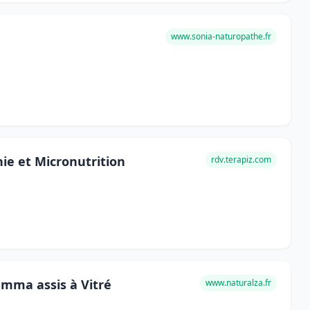
www.sonia-naturopathe.fr
ie et Micronutrition
rdv.terapiz.com
amma assis à Vitré
www.naturalza.fr