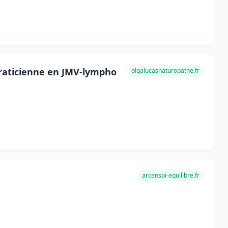
praticienne en JMV-lympho
olgalucasnaturopathe.fr
arcensoi-equilibre.fr