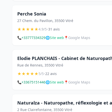
Perche Sonia
27 Chem. du Pavillon, 35500 Vitré
★
★
★
★
★
•
4.9/5
31 avis
📞
+33777334329
🌐
Site web
📍
Google Maps
Elodie PLANCHAIS - Cabinet de Naturopath
Rue de Rennes, 35500 Vitré
★
★
★
★
★
•
5/5
22 avis
📞
+33675151446
🌐
Site web
📍
Google Maps
Naturalza - Naturopathe, réflexologie et 
2 Rue Clairefontaine, 35500 Vitré