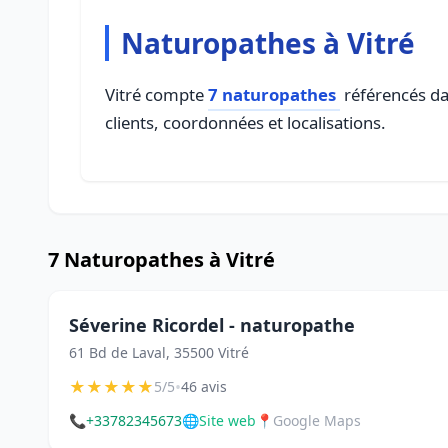
Naturopathes à Vitré
Vitré compte
7 naturopathes
référencés dan
clients, coordonnées et localisations.
7 Naturopathes à Vitré
Séverine Ricordel - naturopathe
61 Bd de Laval, 35500 Vitré
★
★
★
★
★
•
5/5
46 avis
📞
+33782345673
🌐
Site web
📍
Google Maps