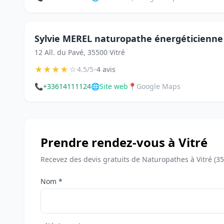
Sylvie MEREL naturopathe énergéticienne
12 All. du Pavé, 35500 Vitré
★
★
★
★
☆
•
4.5/5
4 avis
📞
+33614111124
🌐
Site web
📍
Google Maps
Prendre rendez-vous à Vitré
Recevez des devis gratuits de Naturopathes à Vitré (3
Nom *