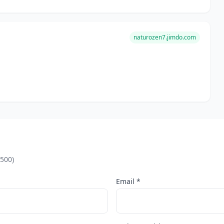
naturozen7.jimdo.com
5500)
Email *