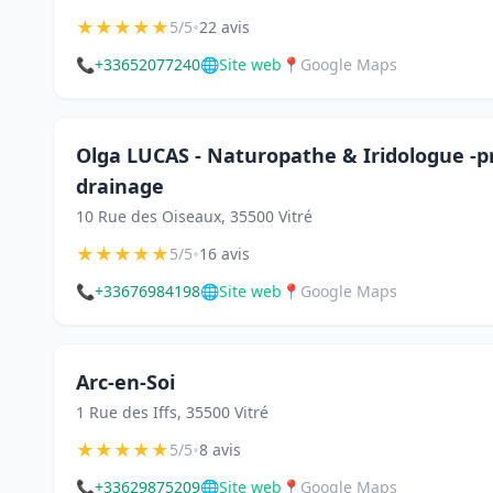
★
★
★
★
★
•
5/5
22 avis
📞
+33652077240
🌐
Site web
📍
Google Maps
Olga LUCAS - Naturopathe & Iridologue -
drainage
10 Rue des Oiseaux, 35500 Vitré
★
★
★
★
★
•
5/5
16 avis
📞
+33676984198
🌐
Site web
📍
Google Maps
Arc-en-Soi
1 Rue des Iffs, 35500 Vitré
★
★
★
★
★
•
5/5
8 avis
📞
+33629875209
🌐
Site web
📍
Google Maps