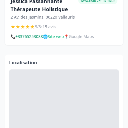
Jessica Passannante
www.holistik-mama.fr
Thérapeute Holistique
2 Av. des Jasmins, 06220 Vallauris
★
★
★
★
★
•
5/5
15 avis
📞
+33765253088
🌐
Site web
📍
Google Maps
Localisation