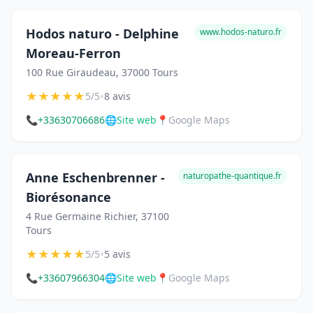
Hodos naturo - Delphine
www.hodos-naturo.fr
Moreau-Ferron
100 Rue Giraudeau, 37000 Tours
★
★
★
★
★
•
5/5
8 avis
📞
+33630706686
🌐
Site web
📍
Google Maps
Anne Eschenbrenner -
naturopathe-quantique.fr
Biorésonance
4 Rue Germaine Richier, 37100
Tours
★
★
★
★
★
•
5/5
5 avis
📞
+33607966304
🌐
Site web
📍
Google Maps