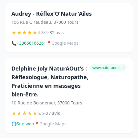
Audrey - Réflex'O'Natur'Ailes
156 Rue Giraudeau, 37000 Tours
★
★
★
★
★
•
4.8/5
32 avis
📞
+33666166261
📍
Google Maps
Delphine Joly NaturAOut's :
www.naturaouts.fr
Réflexologue, Naturopathe,
Praticienne en massages
bien-être.
10 Rue de Boisdenier, 37000 Tours
★
★
★
★
★
•
5/5
27 avis
🌐
Site web
📍
Google Maps