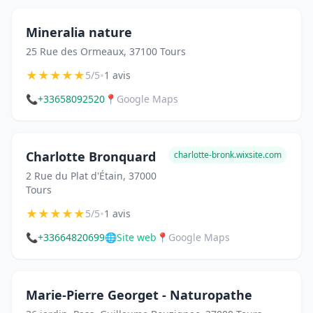
Mineralia nature
25 Rue des Ormeaux, 37100 Tours
★
★
★
★
★
•
5/5
1 avis
📞
+33658092520
📍
Google Maps
Charlotte Bronquard
charlotte-bronk.wixsite.com
2 Rue du Plat d'Étain, 37000
Tours
★
★
★
★
★
•
5/5
1 avis
📞
+33664820699
🌐
Site web
📍
Google Maps
Marie-Pierre Georget - Naturopathe