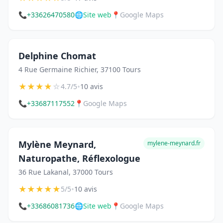
📞
+33626470580
🌐
Site web
📍
Google Maps
Delphine Chomat
4 Rue Germaine Richier, 37100 Tours
★
★
★
★
☆
•
4.7/5
10 avis
📞
+33687117552
📍
Google Maps
Mylène Meynard,
mylene-meynard.fr
Naturopathe, Réflexologue
36 Rue Lakanal, 37000 Tours
★
★
★
★
★
•
5/5
10 avis
📞
+33686081736
🌐
Site web
📍
Google Maps