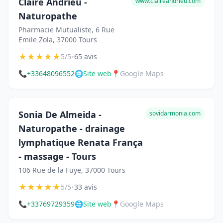
Claire Andrieu -
www.claireandrieu.com
Naturopathe
Pharmacie Mutualiste, 6 Rue
Emile Zola, 37000 Tours
★
★
★
★
★
•
5/5
65 avis
📞
+33648096552
🌐
Site web
📍
Google Maps
Sonia De Almeida -
sovidarmonia.com
Naturopathe - drainage
lymphatique Renata França
- massage - Tours
106 Rue de la Fuye, 37000 Tours
★
★
★
★
★
•
5/5
33 avis
📞
+33769729359
🌐
Site web
📍
Google Maps