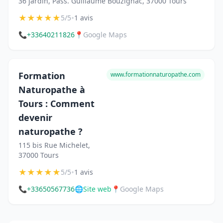
36 jardin, Pass. Guillaume Bouzignac, 37000 Tours
★
★
★
★
★
•
5/5
1 avis
📞
+33640211826
📍
Google Maps
Formation
www.formationnaturopathe.com
Naturopathe à
Tours : Comment
devenir
naturopathe ?
115 bis Rue Michelet,
37000 Tours
★
★
★
★
★
•
5/5
1 avis
📞
+33650567736
🌐
Site web
📍
Google Maps