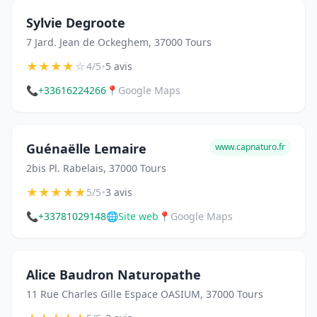
Sylvie Degroote
7 Jard. Jean de Ockeghem, 37000 Tours
★
★
★
★
☆
•
4/5
5 avis
📞
+33616224266
📍
Google Maps
Guénaëlle Lemaire
www.capnaturo.fr
2bis Pl. Rabelais, 37000 Tours
★
★
★
★
★
•
5/5
3 avis
📞
+33781029148
🌐
Site web
📍
Google Maps
Alice Baudron Naturopathe
11 Rue Charles Gille Espace OASIUM, 37000 Tours