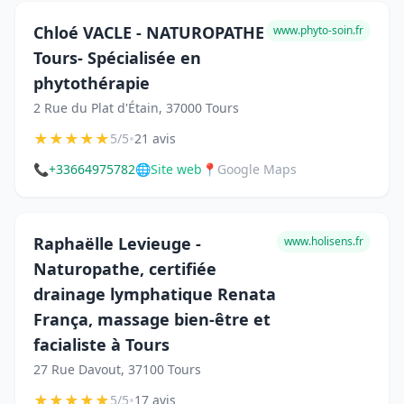
Chloé VACLE - NATUROPATHE
www.phyto-soin.fr
Tours- Spécialisée en
phytothérapie
2 Rue du Plat d'Étain, 37000 Tours
★
★
★
★
★
•
5/5
21 avis
📞
+33664975782
🌐
Site web
📍
Google Maps
Raphaëlle Levieuge -
www.holisens.fr
Naturopathe, certifiée
drainage lymphatique Renata
França, massage bien-être et
facialiste à Tours
27 Rue Davout, 37100 Tours
★
★
★
★
★
•
5/5
17 avis