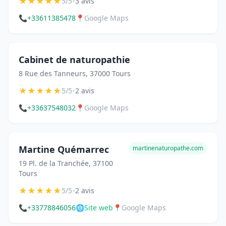
★
★
★
★
★
•
5/5
3 avis
📞
+33611385478
📍
Google Maps
Cabinet de naturopathie
8 Rue des Tanneurs, 37000 Tours
★
★
★
★
★
•
5/5
2 avis
📞
+33637548032
📍
Google Maps
Martine Quémarrec
martinenaturopathe.com
19 Pl. de la Tranchée, 37100
Tours
★
★
★
★
★
•
5/5
2 avis
📞
+33778846056
🌐
Site web
📍
Google Maps