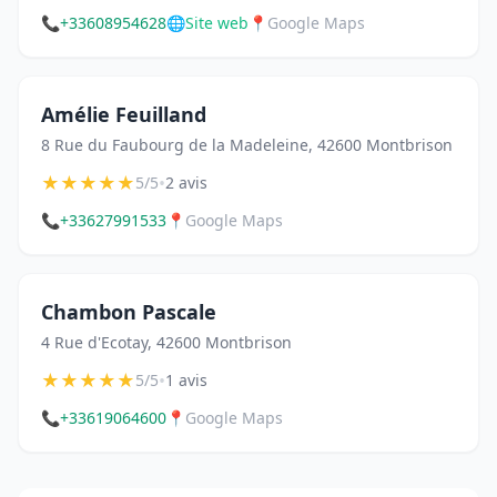
📞
+33608954628
🌐
Site web
📍
Google Maps
Amélie Feuilland
8 Rue du Faubourg de la Madeleine, 42600 Montbrison
★
★
★
★
★
•
5/5
2 avis
📞
+33627991533
📍
Google Maps
Chambon Pascale
4 Rue d'Ecotay, 42600 Montbrison
★
★
★
★
★
•
5/5
1 avis
📞
+33619064600
📍
Google Maps