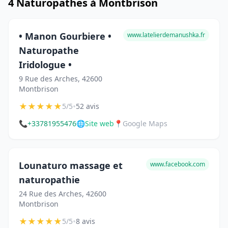
4 Naturopathes à Montbrison
• Manon Gourbiere •
www.latelierdemanushka.fr
Naturopathe
Iridologue •
9 Rue des Arches, 42600
Montbrison
★
★
★
★
★
•
5/5
52 avis
📞
+33781955476
🌐
Site web
📍
Google Maps
Lounaturo massage et
www.facebook.com
naturopathie
24 Rue des Arches, 42600
Montbrison
★
★
★
★
★
•
5/5
8 avis