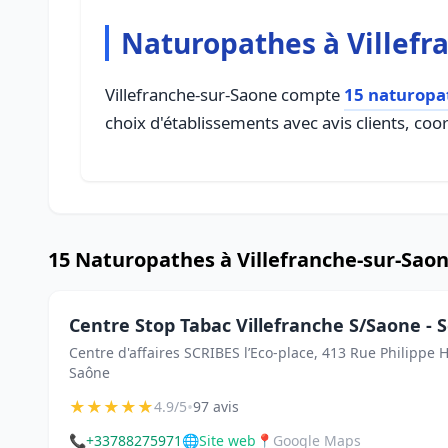
Naturopathes à Villefr
Villefranche-sur-Saone compte
15 naturopa
choix d'établissements avec avis clients, coo
15 Naturopathes à Villefranche-sur-Sao
Centre Stop Tabac Villefranche S/Saone - 
Centre d'affaires SCRIBES l’Eco-place, 413 Rue Philippe 
Saône
★
★
★
★
★
•
4.9/5
97 avis
📞
+33788275971
🌐
Site web
📍
Google Maps