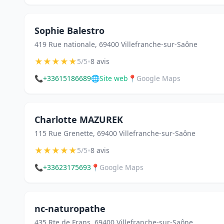
Sophie Balestro
419 Rue nationale, 69400 Villefranche-sur-Saône
★
★
★
★
★
•
5/5
8 avis
📞
+33615186689
🌐
Site web
📍
Google Maps
Charlotte MAZUREK
115 Rue Grenette, 69400 Villefranche-sur-Saône
★
★
★
★
★
•
5/5
8 avis
📞
+33623175693
📍
Google Maps
nc-naturopathe
435 Rte de Frans, 69400 Villefranche-sur-Saône