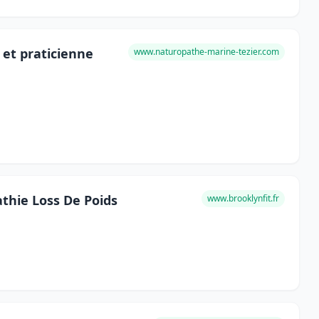
 et praticienne
www.naturopathe-marine-tezier.com
athie Loss De Poids
www.brooklynfit.fr