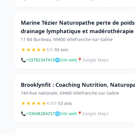
Marine Tézier Naturopathe perte de poids
drainage lymphatique et madérothérapie
11 Bd Burdeau, 69400 Villefranche-sur-Saône
★
★
★
★
★
•
5/5
93 avis
📞
+33782347410
🌐
Site web
📍
Google Maps
Brooklynfit : Coaching Nutrition, Naturop
744 Rue nationale, 69400 Villefranche-sur-Saône
★
★
★
★
★
•
4.9/5
53 avis
📞
+33648284257
🌐
Site web
📍
Google Maps