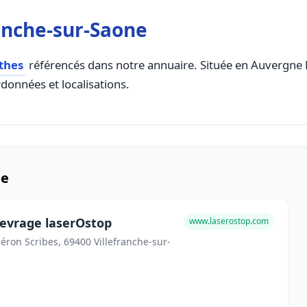
anche-sur-Saone
thes
référencés dans notre annuaire. Située en Auvergne Rh
rdonnées et localisations.
ne
Sevrage laserOstop
www.laserostop.com
Héron Scribes, 69400 Villefranche-sur-