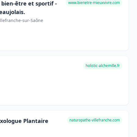
ien-être et sportif -
www.bienetre-mieuxvivre.com
eaujolais.
illefranche-sur-Saône
holistic-alchemille.fr
exologue Plantaire
naturopathe-villefranche.com