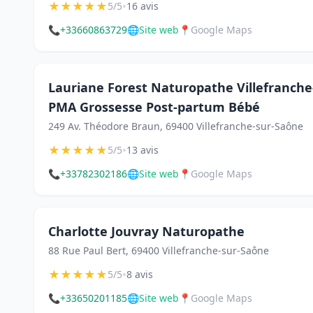
★
★
★
★
★
•
5/5
16 avis
📞
+33660863729
🌐
Site web
📍
Google Maps
Lauriane Forest Naturopathe Villefranche-
PMA Grossesse Post-partum Bébé
249 Av. Théodore Braun, 69400 Villefranche-sur-Saône
★
★
★
★
★
•
5/5
13 avis
📞
+33782302186
🌐
Site web
📍
Google Maps
Charlotte Jouvray Naturopathe
88 Rue Paul Bert, 69400 Villefranche-sur-Saône
★
★
★
★
★
•
5/5
8 avis
📞
+33650201185
🌐
Site web
📍
Google Maps