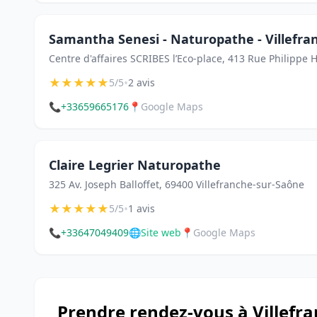
Samantha Senesi - Naturopathe - Villefra
Centre d'affaires SCRIBES l’Eco-place, 413 Rue Philippe 
★
★
★
★
★
•
5/5
2 avis
📞
+33659665176
📍
Google Maps
Claire Legrier Naturopathe
325 Av. Joseph Balloffet, 69400 Villefranche-sur-Saône
★
★
★
★
★
•
5/5
1 avis
📞
+33647049409
🌐
Site web
📍
Google Maps
Prendre rendez-vous à Villefr