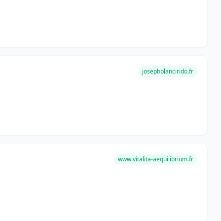
josephblancirido.fr
www.vitalita-aequilibrium.fr