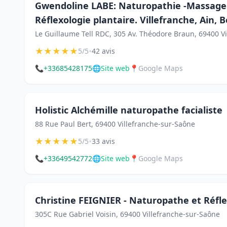
Gwendoline LABE: Naturopathie -Massage b
Réflexologie plantaire. Villefranche, Ain, B
Le Guillaume Tell RDC, 305 Av. Théodore Braun, 69400 V
★
★
★
★
★
•
5/5
42 avis
📞
+33685428175
🌐
Site web
📍
Google Maps
Holistic Alchémille naturopathe facialiste
88 Rue Paul Bert, 69400 Villefranche-sur-Saône
★
★
★
★
★
•
5/5
33 avis
📞
+33649542772
🌐
Site web
📍
Google Maps
Christine FEIGNIER - Naturopathe et Réfl
305C Rue Gabriel Voisin, 69400 Villefranche-sur-Saône