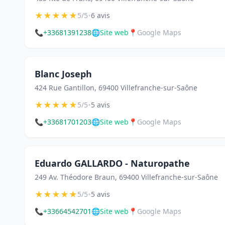
★
★
★
★
★
•
5/5
6 avis
📞
+33681391238
🌐
Site web
📍
Google Maps
Blanc Joseph
424 Rue Gantillon, 69400 Villefranche-sur-Saône
★
★
★
★
★
•
5/5
5 avis
📞
+33681701203
🌐
Site web
📍
Google Maps
Eduardo GALLARDO - Naturopathe
249 Av. Théodore Braun, 69400 Villefranche-sur-Saône
★
★
★
★
★
•
5/5
5 avis
📞
+33664542701
🌐
Site web
📍
Google Maps