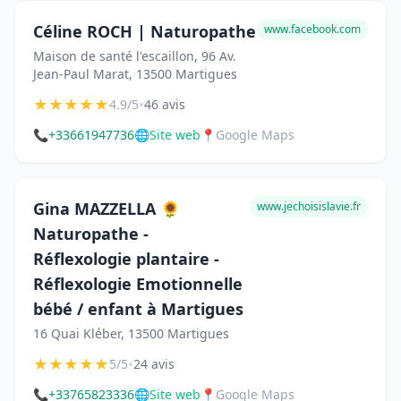
Céline ROCH | Naturopathe
www.facebook.com
Maison de santé l'escaillon, 96 Av.
Jean-Paul Marat, 13500 Martigues
★
★
★
★
★
•
4.9/5
46 avis
📞
+33661947736
🌐
Site web
📍
Google Maps
Gina MAZZELLA 🌻
www.jechoisislavie.fr
Naturopathe -
Réflexologie plantaire -
Réflexologie Emotionnelle
bébé / enfant à Martigues
16 Quai Kléber, 13500 Martigues
★
★
★
★
★
•
5/5
24 avis
📞
+33765823336
🌐
Site web
📍
Google Maps