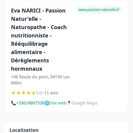
Eva NARICI - Passion
www.passion-naturelle.fr
Natur'elle -
Naturopathe - Coach
nutritionniste -
Rééquilibrage
alimentaire -
Dérèglements
hormonaux
148 Route du pont, 04190 Les
Mées
★
★
★
★
★
•
5/5
11 avis
📞
+33624867538
🌐
Site web
📍
Google Maps
Localisation