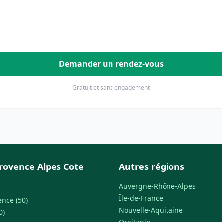
Demander un rendez-vous
Gratuit et sans engagement
rovence Alpes Cote
Autres régions
Auvergne-Rhône-Alpes
Île-de-France
ence (50)
Nouvelle-Aquitaine
0)
Occitanie