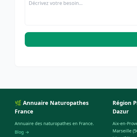
🌿 Annuaire Naturopathes
Région P
France
Dazur
Annuaire des naturopathes en France.
Aix-en-Prov
Marseille (5
Blog →