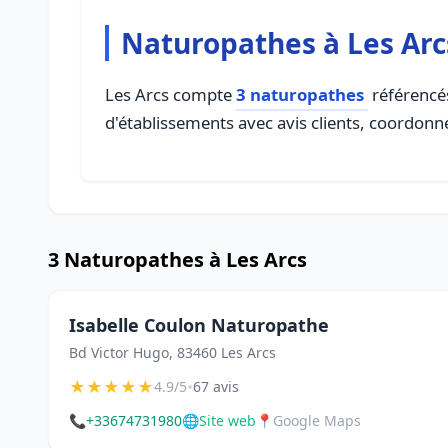
Naturopathes à Les Arc
Les Arcs compte
3 naturopathes
référencés
d'établissements avec avis clients, coordonné
3 Naturopathes à Les Arcs
Isabelle Coulon Naturopathe
Bd Victor Hugo, 83460 Les Arcs
★
★
★
★
★
•
4.9/5
67 avis
📞
+33674731980
🌐
Site web
📍
Google Maps