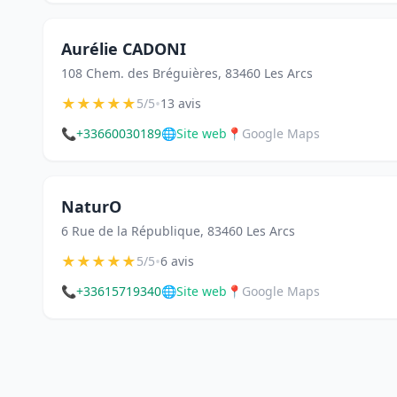
Aurélie CADONI
108 Chem. des Bréguières, 83460 Les Arcs
★
★
★
★
★
•
5/5
13 avis
📞
+33660030189
🌐
Site web
📍
Google Maps
NaturO
6 Rue de la République, 83460 Les Arcs
★
★
★
★
★
•
5/5
6 avis
📞
+33615719340
🌐
Site web
📍
Google Maps