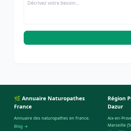
🌿 Annuaire Naturopathes
Région P
France
Dazur
Annuaire des naturopathes en France.
Aix-en-Prov
Marseille (5
Blog →