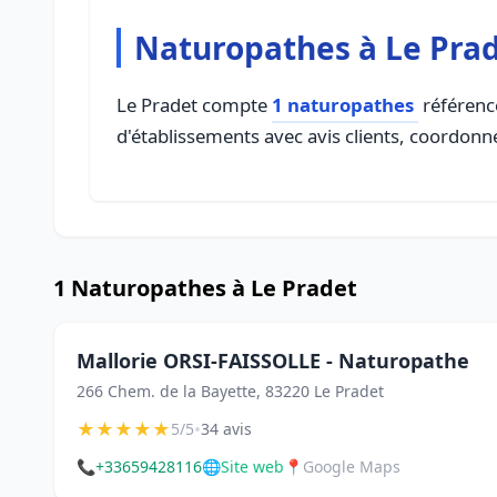
Naturopathes à Le Pra
Le Pradet compte
1 naturopathes
référencé
d'établissements avec avis clients, coordonné
1 Naturopathes à Le Pradet
Mallorie ORSI-FAISSOLLE - Naturopathe
266 Chem. de la Bayette, 83220 Le Pradet
★
★
★
★
★
•
5/5
34 avis
📞
+33659428116
🌐
Site web
📍
Google Maps