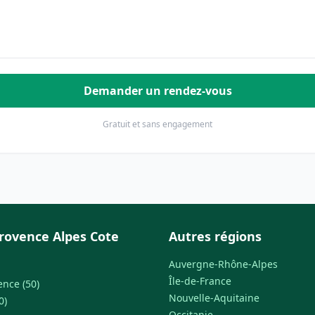
Demander un rendez-vous
Gratuit et sans engagement
rovence Alpes Cote
Autres régions
Auvergne-Rhône-Alpes
Île-de-France
ence (50)
Nouvelle-Aquitaine
0)
Occitanie