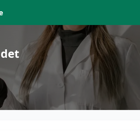
e
adet