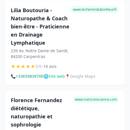
Lilia Boutouria -
www.lechemindubonheur.fr
Naturopathe & Coach
bien-être - Praticienne
en Drainage
Lymphatique
239 Av. Notre Dame de Santé,
84200 Carpentras
★
★
★
★
★
•
5/5
16 avis
📞
+33659839700
🌐
Site web
📍
Google Maps
Florence Fernandez
www.nutriconscience.com
diététique,
naturopathie et
sophrologie