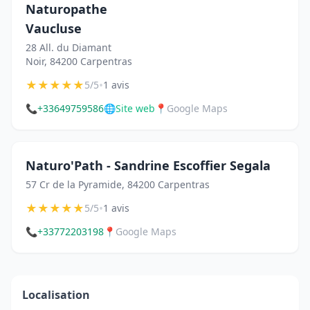
Naturopathe
Vaucluse
28 All. du Diamant
Noir, 84200 Carpentras
★
★
★
★
★
•
5/5
1 avis
📞
+33649759586
🌐
Site web
📍
Google Maps
Naturo'Path - Sandrine Escoffier Segala
57 Cr de la Pyramide, 84200 Carpentras
★
★
★
★
★
•
5/5
1 avis
📞
+33772203198
📍
Google Maps
Localisation