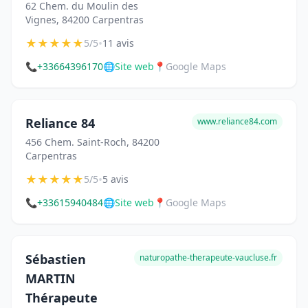
62 Chem. du Moulin des
Vignes, 84200 Carpentras
★
★
★
★
★
•
5/5
11 avis
📞
+33664396170
🌐
Site web
📍
Google Maps
Reliance 84
www.reliance84.com
456 Chem. Saint-Roch, 84200
Carpentras
★
★
★
★
★
•
5/5
5 avis
📞
+33615940484
🌐
Site web
📍
Google Maps
Sébastien
naturopathe-therapeute-vaucluse.fr
MARTIN
Thérapeute