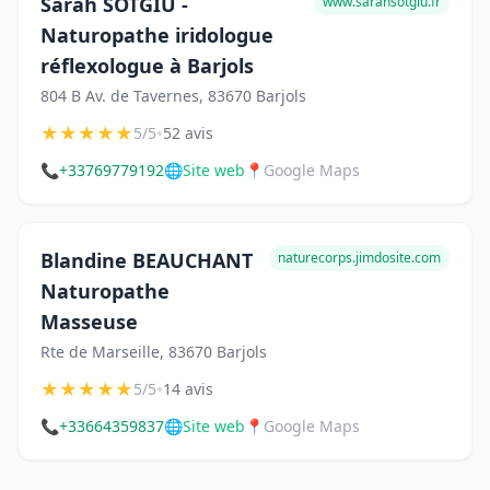
Sarah SOTGIU -
www.sarahsotgiu.fr
Naturopathe iridologue
réflexologue à Barjols
804 B Av. de Tavernes, 83670 Barjols
★
★
★
★
★
•
5/5
52 avis
📞
+33769779192
🌐
Site web
📍
Google Maps
Blandine BEAUCHANT
naturecorps.jimdosite.com
Naturopathe
Masseuse
Rte de Marseille, 83670 Barjols
★
★
★
★
★
•
5/5
14 avis
📞
+33664359837
🌐
Site web
📍
Google Maps