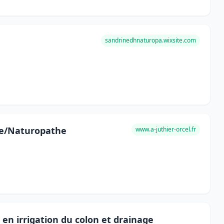
sandrinedhnaturopa.wixsite.com
te/Naturopathe
www.a-juthier-orcel.fr
 en irrigation du colon et drainage