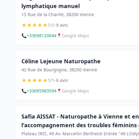
lymphatique manuel
15 Rue de la Charité, 38200 Vienne
★
★
★
★
★
•
5/5
9 avis
📞
+33698120044
📍
Google Maps
Céline Lejeune Naturopathe
42 Rue de Bourgogne, 38200 Vienne
★
★
★
★
★
•
5/5
6 avis
📞
+33695983594
📍
Google Maps
Safia AISSAT - Naturopathe à Vienne et en 
l'accompagnement des troubles féminins e
Plateau IRIS, 49 Av. Marcellin Berthelot Entrée "49 L'O