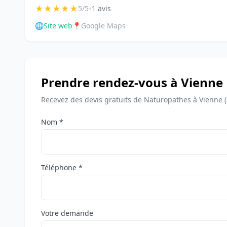
★
★
★
★
★
•
5/5
1 avis
🌐
Site web
📍
Google Maps
Prendre rendez-vous à Vienne
Recevez des devis gratuits de Naturopathes à Vienne 
Nom *
Téléphone *
Votre demande