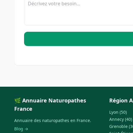
🌿 Annuaire Naturopathes
Région A
France
Lyon (50)
Annecy (40)
Annuaire des naturopathes en France.
Grenoble (3
Blog →