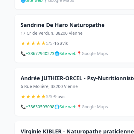
🌐
Site web
📍
Google Maps
Sandrine De Haro Naturopathe
17 Cr de Verdun, 38200 Vienne
★
★
★
★
★
•
5/5
16 avis
📞
+33677940273
🌐
Site web
📍
Google Maps
Andrée JUTHIER-ORCEL - Psy-Nutritionnis
6 Rue Molière, 38200 Vienne
★
★
★
★
★
•
5/5
9 avis
📞
+33630593098
🌐
Site web
📍
Google Maps
Virginie KIBLER - Naturopathe praticienne