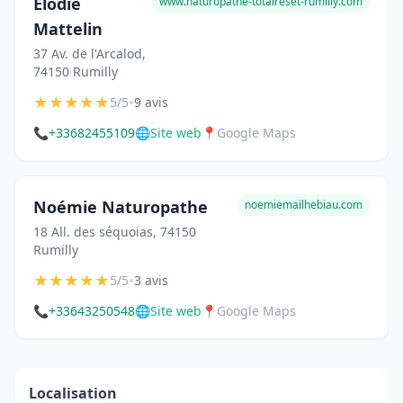
Elodie
www.naturopathe-totalreset-rumilly.com
Mattelin
37 Av. de l'Arcalod,
74150 Rumilly
★
★
★
★
★
•
5/5
9 avis
📞
+33682455109
🌐
Site web
📍
Google Maps
Noémie Naturopathe
noemiemailhebiau.com
18 All. des séquoias, 74150
Rumilly
★
★
★
★
★
•
5/5
3 avis
📞
+33643250548
🌐
Site web
📍
Google Maps
Localisation