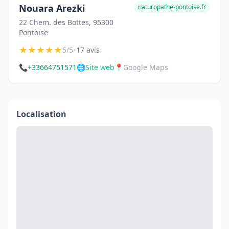
Nouara Arezki
naturopathe-pontoise.fr
22 Chem. des Bottes, 95300
Pontoise
★
★
★
★
★
•
5/5
17 avis
📞
+33664751571
🌐
Site web
📍
Google Maps
Localisation