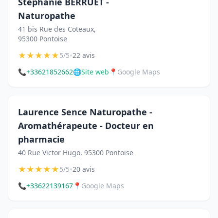
Stéphanie BERRUET -
Naturopathe
41 bis Rue des Coteaux,
95300 Pontoise
★
★
★
★
★
•
5/5
22 avis
📞
+33621852662
🌐
Site web
📍
Google Maps
Laurence Sence Naturopathe -
Aromathérapeute - Docteur en
pharmacie
40 Rue Victor Hugo, 95300 Pontoise
★
★
★
★
★
•
5/5
20 avis
📞
+33622139167
📍
Google Maps