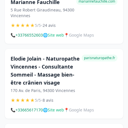
Marianne Fauchille
mariannefauchille.com
5 Rue Robert Giraudineau, 94300
Vincennes
★
★
★
★
★
•
5/5
24 avis
📞
+33766552603
🌐
Site web
📍
Google Maps
Elodie Jolain - Naturopathe
parisnaturopathe.fr
Vincennes - Consultante
Sommeil - Massage bien-
être crânien visage
170 Av. de Paris, 94300 Vincennes
★
★
★
★
★
•
5/5
8 avis
📞
+33665617170
🌐
Site web
📍
Google Maps