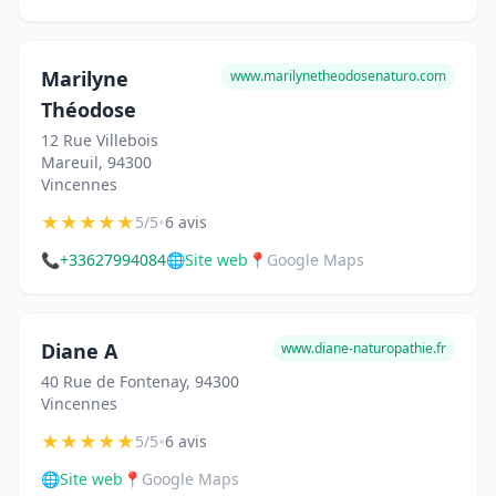
Marilyne
www.marilynetheodosenaturo.com
Théodose
12 Rue Villebois
Mareuil, 94300
Vincennes
★
★
★
★
★
•
5/5
6 avis
📞
+33627994084
🌐
Site web
📍
Google Maps
Diane A
www.diane-naturopathie.fr
40 Rue de Fontenay, 94300
Vincennes
★
★
★
★
★
•
5/5
6 avis
🌐
Site web
📍
Google Maps