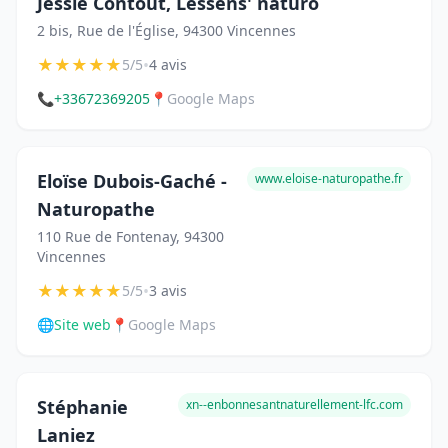
Jessie Contout, Lessens' naturo
2 bis, Rue de l'Église, 94300 Vincennes
★
★
★
★
★
•
5/5
4 avis
📞
+33672369205
📍
Google Maps
Eloïse Dubois-Gaché -
www.eloise-naturopathe.fr
Naturopathe
110 Rue de Fontenay, 94300
Vincennes
★
★
★
★
★
•
5/5
3 avis
🌐
Site web
📍
Google Maps
Stéphanie
xn--enbonnesantnaturellement-lfc.com
Laniez