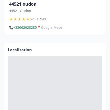
44521 oudon
44521 Oudon
★
★
★
★
★
•
5/5
1 avis
📞
+33662628285
📍
Google Maps
Localisation