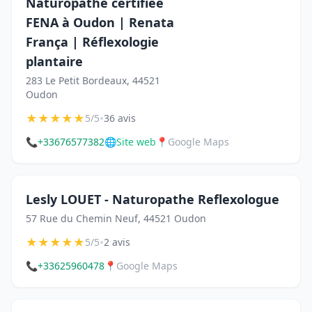
Naturopathe certifiée
FENA à Oudon | Renata
França | Réflexologie
plantaire
283 Le Petit Bordeaux, 44521
Oudon
★
★
★
★
★
•
5/5
36 avis
📞
+33676577382
🌐
Site web
📍
Google Maps
Lesly LOUET - Naturopathe Reflexologue
57 Rue du Chemin Neuf, 44521 Oudon
★
★
★
★
★
•
5/5
2 avis
📞
+33625960478
📍
Google Maps