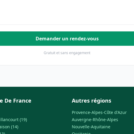
Demander un rendez-vous
Gratuit et sans engagement
le De France
Autres régions
Provence-Alpes-Côte d'Azur
llancourt (19)
Auvergne-Rhône-Alpes
ison (14)
Nouvelle-Aquitaine
13)
Occitanie