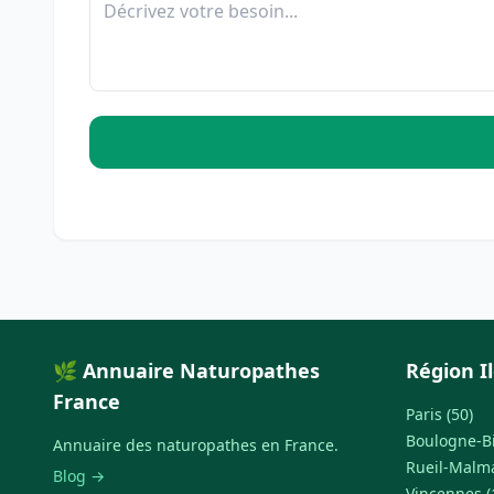
🌿 Annuaire Naturopathes
Région I
France
Paris (50)
Boulogne-Bi
Annuaire des naturopathes en France.
Rueil-Malma
Blog →
Vincennes (