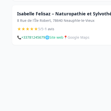
Isabelle Felisaz – Naturopathie et Sylvoth
8 Rue de l'Île Robert, 78640 Neauphle-le-Vieux
★
★
★
★
★
•
5/5
1 avis
📞
+33781245679
🌐
Site web
📍
Google Maps