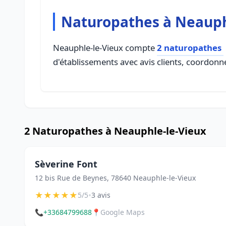
Naturopathes à Neauph
Neauphle-le-Vieux compte
2 naturopathes
d'établissements avec avis clients, coordonné
2 Naturopathes à Neauphle-le-Vieux
Sèverine Font
12 bis Rue de Beynes, 78640 Neauphle-le-Vieux
★
★
★
★
★
•
5/5
3 avis
📞
+33684799688
📍
Google Maps