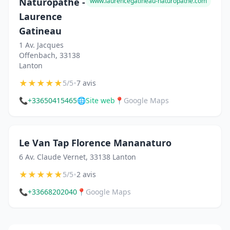
Naturopathe -
www.laurencegatineau-naturopathe.com
Laurence
Gatineau
1 Av. Jacques
Offenbach, 33138
Lanton
★
★
★
★
★
•
5/5
7 avis
📞
+33650415465
🌐
Site web
📍
Google Maps
Le Van Tap Florence Mananaturo
6 Av. Claude Vernet, 33138 Lanton
★
★
★
★
★
•
5/5
2 avis
📞
+33668202040
📍
Google Maps