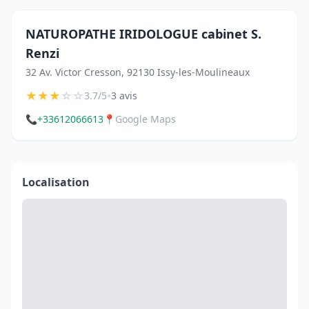
NATUROPATHE IRIDOLOGUE cabinet S.
Renzi
32 Av. Victor Cresson, 92130 Issy-les-Moulineaux
★
★
★
☆
☆
•
3.7/5
3 avis
📞
+33612066613
📍
Google Maps
Localisation