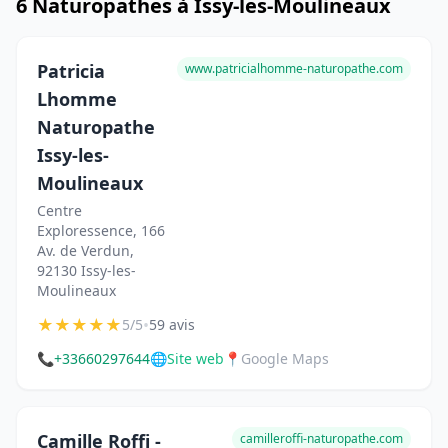
6 Naturopathes à Issy-les-Moulineaux
Patricia
www.patricialhomme-naturopathe.com
Lhomme
Naturopathe
Issy-les-
Moulineaux
Centre
Exploressence, 166
Av. de Verdun,
92130 Issy-les-
Moulineaux
★
★
★
★
★
•
5/5
59 avis
📞
+33660297644
🌐
Site web
📍
Google Maps
Camille Roffi -
camilleroffi-naturopathe.com