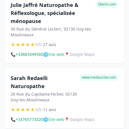
Julie Jaffré Naturopathe &
liberlo.com
Réflexologue, spécialisée
ménopause
30 Rue du Général Leclerc, 92130 Issy-les-
Moulineaux
★
★
★
★
★
•
5/5
27 avis
📞
+33683349560
🌐
Site web
📍
Google Maps
Sarah Redaelli
www.medoucine.com
Naturopathe
26 Rue du Capitaine Ferber, 92130
Issy-les-Moulineaux
★
★
★
★
★
•
5/5
11 avis
📞
+33765773320
🌐
Site web
📍
Google Maps