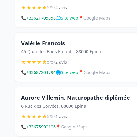
★
★
★
★
★
•
5/5
4 avis
📞
+33621705858
🌐
Site web
📍
Google Maps
Valérie Francois
46 Quai des Bons Enfants, 88000 Épinal
★
★
★
★
★
•
5/5
2 avis
📞
+33687204794
🌐
Site web
📍
Google Maps
Aurore Villemin, Naturopathe diplômée
6 Rue des Corvées, 88000 Épinal
★
★
★
★
★
•
5/5
1 avis
📞
+33675990106
📍
Google Maps