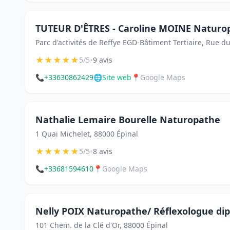
TUTEUR D'ÊTRES - Caroline MOINE Naturo
Parc d'activités de Reffye EGD-Bâtiment Tertiaire, Rue d
★
★
★
★
★
•
5/5
9 avis
📞
+33630862429
🌐
Site web
📍
Google Maps
Nathalie Lemaire Bourelle Naturopathe
1 Quai Michelet, 88000 Épinal
★
★
★
★
★
•
5/5
8 avis
📞
+33681594610
📍
Google Maps
Nelly POIX Naturopathe/ Réflexologue di
101 Chem. de la Clé d'Or, 88000 Épinal