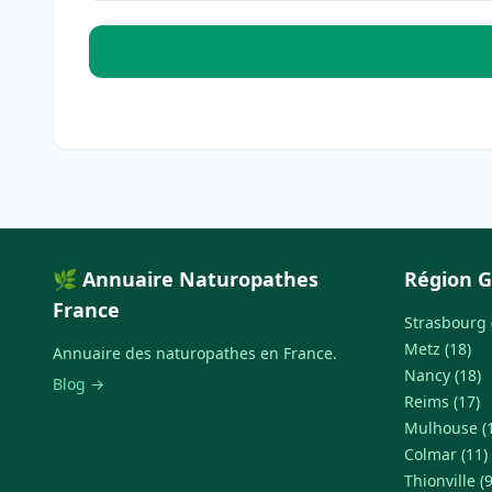
🌿 Annuaire Naturopathes
Région G
France
Strasbourg 
Metz (18)
Annuaire des naturopathes en France.
Nancy (18)
Blog →
Reims (17)
Mulhouse (
Colmar (11)
Thionville (9