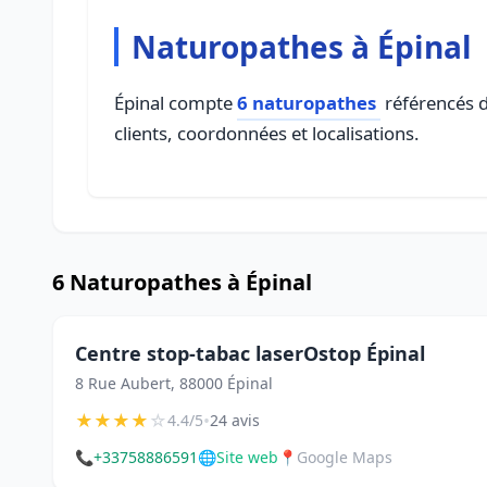
Naturopathes à Épinal
Épinal compte
6 naturopathes
référencés d
clients, coordonnées et localisations.
6 Naturopathes à Épinal
Centre stop-tabac laserOstop Épinal
8 Rue Aubert, 88000 Épinal
★
★
★
★
☆
•
4.4/5
24 avis
📞
+33758886591
🌐
Site web
📍
Google Maps