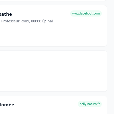
pathe
www.facebook.com
u Professeur Roux, 88000 Épinal
plomée
nelly-naturo.fr