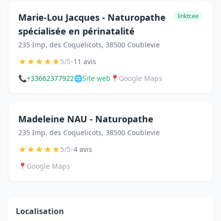
Marie-Lou Jacques - Naturopathe
linktr.ee
spécialisée en périnatalité
235 Imp. des Coquelicots, 38500 Coublevie
★
★
★
★
★
•
5/5
11 avis
📞
+33662377922
🌐
Site web
📍
Google Maps
Madeleine NAU - Naturopathe
235 Imp. des Coquelicots, 38500 Coublevie
★
★
★
★
★
•
5/5
4 avis
📍
Google Maps
Localisation