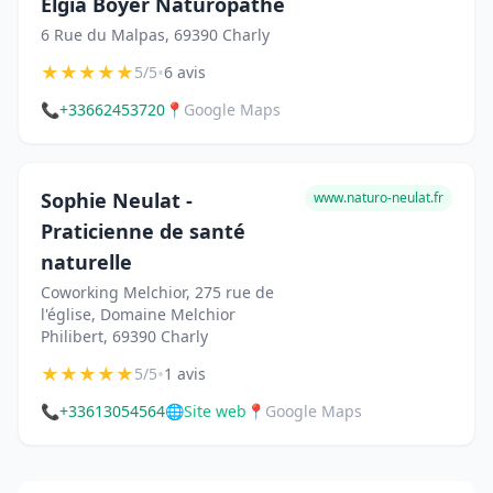
Elgia Boyer Naturopathe
6 Rue du Malpas, 69390 Charly
★
★
★
★
★
•
5/5
6 avis
📞
+33662453720
📍
Google Maps
Sophie Neulat -
www.naturo-neulat.fr
Praticienne de santé
naturelle
Coworking Melchior, 275 rue de
l'église, Domaine Melchior
Philibert, 69390 Charly
★
★
★
★
★
•
5/5
1 avis
📞
+33613054564
🌐
Site web
📍
Google Maps