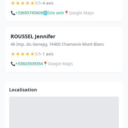
★
★
★
★
★
•
5/5
4 avis
📞
+33695745609
🌐
Site web
📍
Google Maps
ROUSSEL Jennifer
46 Imp. du Genepy, 74400 Chamonix-Mont-Blanc
★
★
★
★
★
•
5/5
1 avis
📞
+33603509354
📍
Google Maps
Localisation