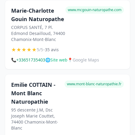
Marie-Charlotte
www.mcgouin-naturopathe.com
Gouin Naturopathe
CORPUS SANTÉ, 7 Pl.
Edmond Desailloud, 74400
Chamonix-Mont-Blanc
★
★
★
★
★
•
5/5
35 avis
📞
+33651735403
🌐
Site web
📍
Google Maps
Emilie COTTAIN -
www.mont-blanc-naturopathie.fr
Mont Blanc
Naturopathie
95 descente J.M, Dsc
Joseph Marie Couttet,
74400 Chamonix-Mont-
Blanc