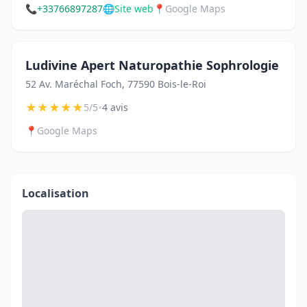
📞
+33766897287
🌐
Site web
📍
Google Maps
Ludivine Apert Naturopathie Sophrologie
52 Av. Maréchal Foch, 77590 Bois-le-Roi
★
★
★
★
★
•
5/5
4 avis
📍
Google Maps
Localisation