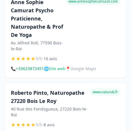
Anne Sophie
www.annesophiecamurat.com
Camurat Psycho
Praticienne,
Naturopathe & Prof
De Yoga
Av. Alfred Roll, 77590 Bois-
le-Roi
★
★
★
★
★
•
5/5
16 avis
📞
+33623872451
🌐
Site web
📍
Google Maps
Roberto Pinto, Naturopathe
www.naturob.fr
27220 Bois Le Roy
40 Rue des Fondsgueux, 27220 Bois-le-
Roi
★
★
★
★
★
•
5/5
8 avis