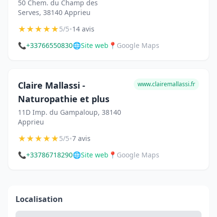
50 Chem. du Champ des
Serves, 38140 Apprieu
★
★
★
★
★
•
5/5
14 avis
📞
+33766550830
🌐
Site web
📍
Google Maps
Claire Mallassi -
www.clairemallassi.fr
Naturopathie et plus
11D Imp. du Gampaloup, 38140
Apprieu
★
★
★
★
★
•
5/5
7 avis
📞
+33786718290
🌐
Site web
📍
Google Maps
Localisation