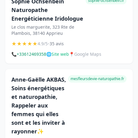
Sophie Ochsenbein
sophie-ochsenbein.fr
Naturopathe
Energéticienne Iridologue
Le clos marguerite, 323 Rte de
Plambois, 38140 Apprieu
★
★
★
★
★
•
4.9/5
35 avis
📞
+33612469358
🌐
Site web
📍
Google Maps
Anne-Gaëlle AKBAS,
mesfleursdevie-naturopathie.fr
Soins énergétiques
et naturopathie,
Rappeler aux
femmes qui elles
sont et les inviter à
rayonner✨