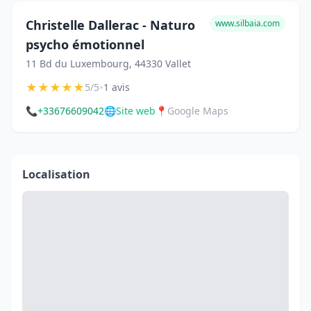
Christelle Dallerac - Naturo
www.silbaia.com
psycho émotionnel
11 Bd du Luxembourg, 44330 Vallet
★
★
★
★
★
•
5/5
1 avis
📞
+33676609042
🌐
Site web
📍
Google Maps
Localisation