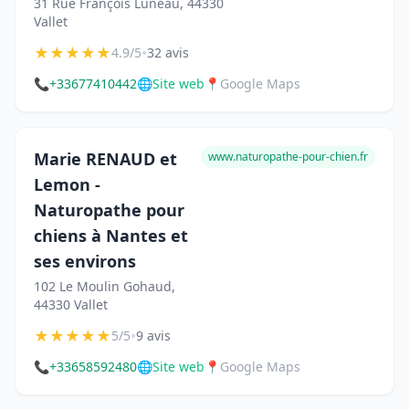
31 Rue François Luneau, 44330
Vallet
★
★
★
★
★
•
4.9/5
32 avis
📞
+33677410442
🌐
Site web
📍
Google Maps
Marie RENAUD et
www.naturopathe-pour-chien.fr
Lemon -
Naturopathe pour
chiens à Nantes et
ses environs
102 Le Moulin Gohaud,
44330 Vallet
★
★
★
★
★
•
5/5
9 avis
📞
+33658592480
🌐
Site web
📍
Google Maps