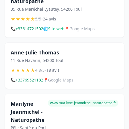
naturopathe
35 Rue Maréchal Lyautey, 54200 Toul
★
★
★
★
★
•
5/5
24 avis
📞
+33614721502
🌐
Site web
📍
Google Maps
Anne-Julie Thomas
11 Rue Navarin, 54200 Toul
★
★
★
★
★
•
4.8/5
18 avis
📞
+33769521182
📍
Google Maps
Marilyne
www.marilyne-jeanmichel-naturopathe.fr
Jeanmichel -
Naturopathe
Pôle Santé du Port