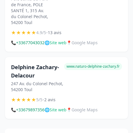
de France, POLE
SANTÉ 1, 315 Av.
du Colonel Pechot,
54200 Toul
★
★
★
★
★
•
4.9/5
13 avis
📞
+33677043032
🌐
Site web
📍
Google Maps
Delphine Zachary-
www.naturo-delphine-zachary.fr
Delacour
247 Av. du Colonel Pechot,
54200 Toul
★
★
★
★
★
•
5/5
2 avis
📞
+33679897356
🌐
Site web
📍
Google Maps