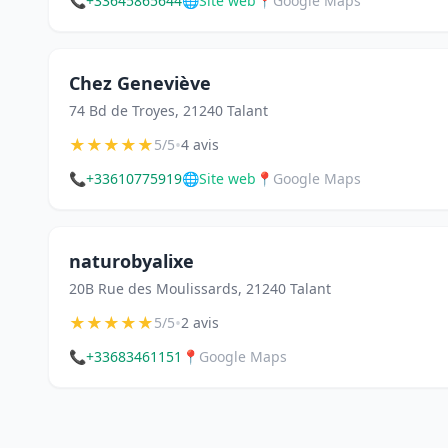
📞
+33645865644
🌐
Site web
📍
Google Maps
Chez Geneviève
74 Bd de Troyes, 21240 Talant
★
★
★
★
★
•
5/5
4 avis
📞
+33610775919
🌐
Site web
📍
Google Maps
naturobyalixe
20B Rue des Moulissards, 21240 Talant
★
★
★
★
★
•
5/5
2 avis
📞
+33683461151
📍
Google Maps