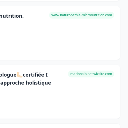
utrition,
www.naturopathie-micronutrition.com
ogue🦶🏻certifiée I
marionalbinet.wixsite.com
 approche holistique