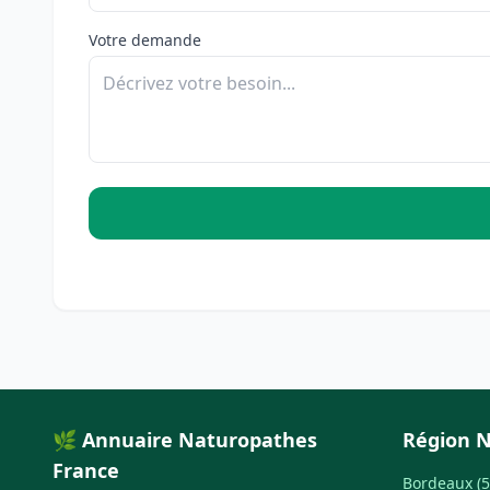
Votre demande
🌿 Annuaire Naturopathes
Région N
France
Bordeaux (5