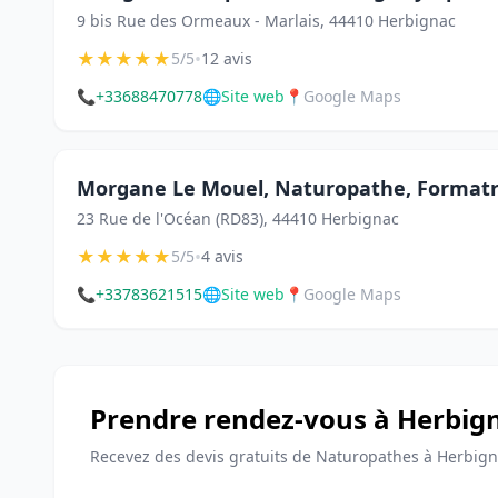
9 bis Rue des Ormeaux - Marlais, 44410 Herbignac
★
★
★
★
★
•
5/5
12 avis
📞
+33688470778
🌐
Site web
📍
Google Maps
Morgane Le Mouel, Naturopathe, Format
23 Rue de l'Océan (RD83), 44410 Herbignac
★
★
★
★
★
•
5/5
4 avis
📞
+33783621515
🌐
Site web
📍
Google Maps
Prendre rendez-vous à Herbig
Recevez des devis gratuits de Naturopathes à Herbign