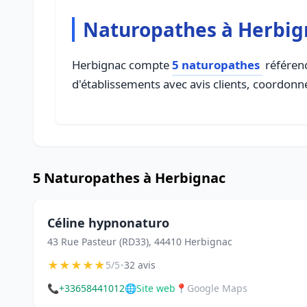
Naturopathes à Herbig
Herbignac compte
5 naturopathes
référenc
d'établissements avec avis clients, coordonné
5 Naturopathes à Herbignac
Céline hypnonaturo
43 Rue Pasteur (RD33), 44410 Herbignac
★
★
★
★
★
•
5/5
32 avis
📞
+33658441012
🌐
Site web
📍
Google Maps