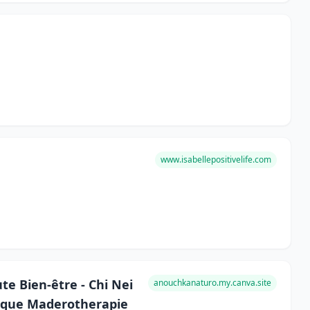
www.isabellepositivelife.com
e Bien-être - Chi Nei
anouchkanaturo.my.canva.site
tique Maderotherapie