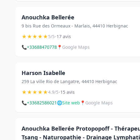
Anouchka Bellerée
9 bis Rue des Ormeaux - Marlais, 44410 Herbignac
★
★
★
★
★
•
5/5
17 avis
📞
+33688470778
📍
Google Maps
Harson Isabelle
259 La ville Rio de Langatre, 44410 Herbignac
★
★
★
★
★
•
4.9/5
15 avis
📞
+33682586021
🌐
Site web
📍
Google Maps
Anouchka Bellerée Protopopoff - Thérapeut
Tsang - Naturopathie - Drainage Lympha