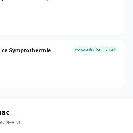
rice Symptothermie
www.centre-feminame.fr
nac
ac (44410)