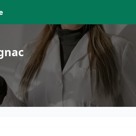
e
gnac