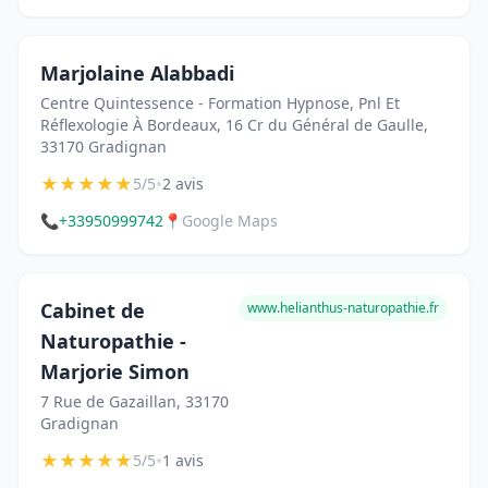
Marjolaine Alabbadi
Centre Quintessence - Formation Hypnose, Pnl Et
Réflexologie À Bordeaux, 16 Cr du Général de Gaulle,
33170 Gradignan
★
★
★
★
★
•
5/5
2 avis
📞
+33950999742
📍
Google Maps
Cabinet de
www.helianthus-naturopathie.fr
Naturopathie -
Marjorie Simon
7 Rue de Gazaillan, 33170
Gradignan
★
★
★
★
★
•
5/5
1 avis