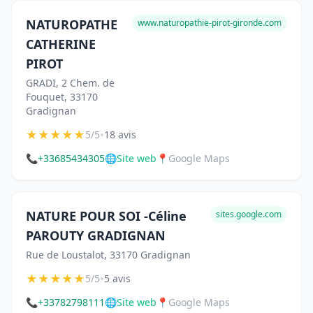
NATUROPATHE
www.naturopathie-pirot-gironde.com
CATHERINE
PIROT
GRADI, 2 Chem. de
Fouquet, 33170
Gradignan
★
★
★
★
★
•
5/5
18 avis
📞
+33685434305
🌐
Site web
📍
Google Maps
NATURE POUR SOI -Céline
sites.google.com
PAROUTY GRADIGNAN
Rue de Loustalot, 33170 Gradignan
★
★
★
★
★
•
5/5
5 avis
📞
+33782798111
🌐
Site web
📍
Google Maps