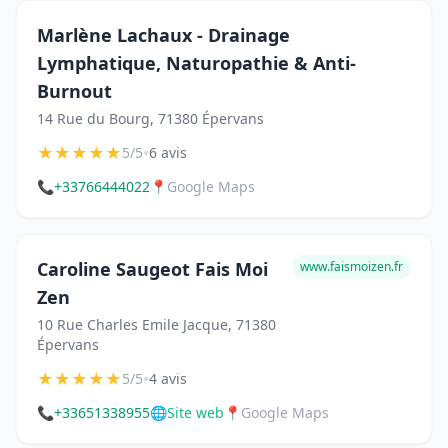
Marlène Lachaux - Drainage
Lymphatique, Naturopathie & Anti-
Burnout
14 Rue du Bourg, 71380 Épervans
★
★
★
★
★
•
5/5
6 avis
📞
+33766444022
📍
Google Maps
Caroline Saugeot Fais Moi
www.faismoizen.fr
Zen
10 Rue Charles Emile Jacque, 71380
Épervans
★
★
★
★
★
•
5/5
4 avis
📞
+33651338955
🌐
Site web
📍
Google Maps