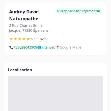
Audrey David
audrey-david-naturopathe.com
Naturopathe
2 Rue Charles Emile
Jacque, 71380 Épervans
★
★
★
★
★
•
5/5
1 avis
📞
+33628043909
🌐
Site web
📍
Google Maps
Localisation