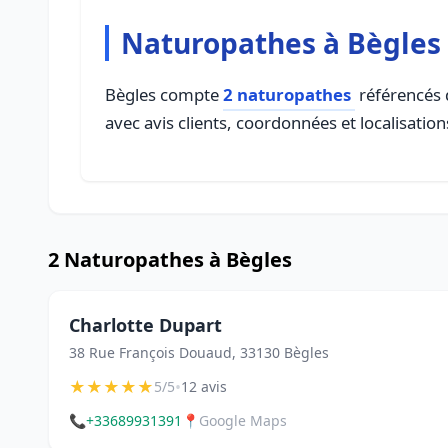
Naturopathes à Bègles
Bègles compte
2 naturopathes
référencés d
avec avis clients, coordonnées et localisation
2 Naturopathes à Bègles
Charlotte Dupart
38 Rue François Douaud, 33130 Bègles
★
★
★
★
★
•
5/5
12 avis
📞
+33689931391
📍
Google Maps