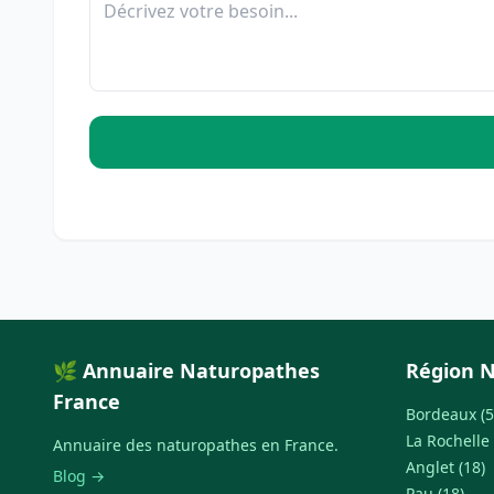
🌿 Annuaire Naturopathes
Région N
France
Bordeaux (5
La Rochelle 
Annuaire des naturopathes en France.
Anglet (18)
Blog →
Pau (18)