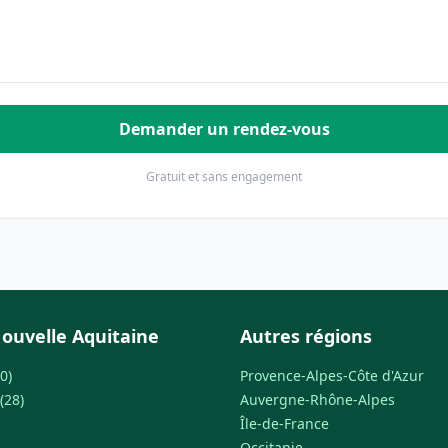
Demander un rendez-vous
Gratuit et sans engagement
ouvelle Aquitaine
Autres régions
0)
Provence-Alpes-Côte d'Azur
(28)
Auvergne-Rhône-Alpes
Île-de-France
Occitanie