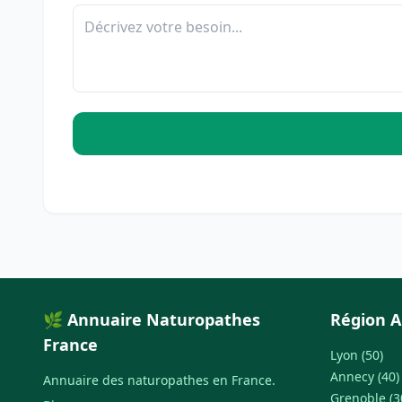
🌿 Annuaire Naturopathes
Région A
France
Lyon (50)
Annecy (40)
Annuaire des naturopathes en France.
Grenoble (3