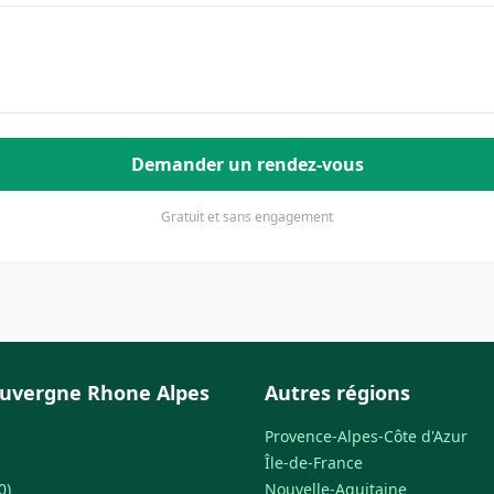
Demander un rendez-vous
Gratuit et sans engagement
uvergne Rhone Alpes
Autres régions
Provence-Alpes-Côte d'Azur
Île-de-France
0)
Nouvelle-Aquitaine