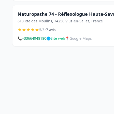
Naturopathe 74 - Réflexologue Haute-Savoi
613 Rte des Moulins, 74250 Viuz-en-Sallaz, France
★
★
★
★
★
•
5/5
7 avis
📞
+33664948180
🌐
Site web
📍
Google Maps