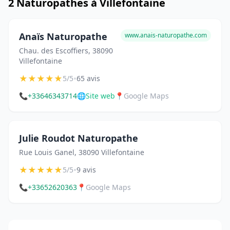
2 Naturopathes à Villefontaine
Anaïs Naturopathe
www.anais-naturopathe.com
Chau. des Escoffiers, 38090
Villefontaine
★
★
★
★
★
•
5/5
65 avis
📞
+33646343714
🌐
Site web
📍
Google Maps
Julie Roudot Naturopathe
Rue Louis Ganel, 38090 Villefontaine
★
★
★
★
★
•
5/5
9 avis
📞
+33652620363
📍
Google Maps