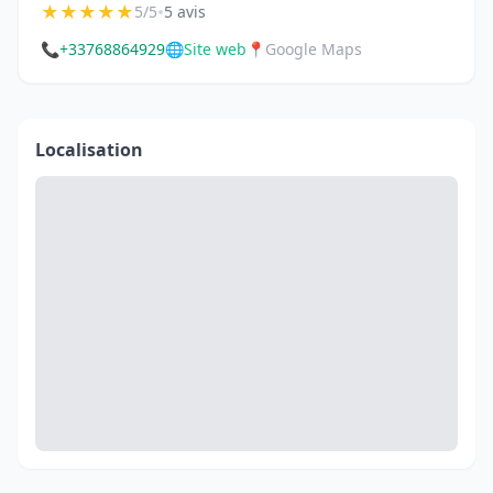
★
★
★
★
★
•
5/5
5 avis
📞
+33768864929
🌐
Site web
📍
Google Maps
Localisation