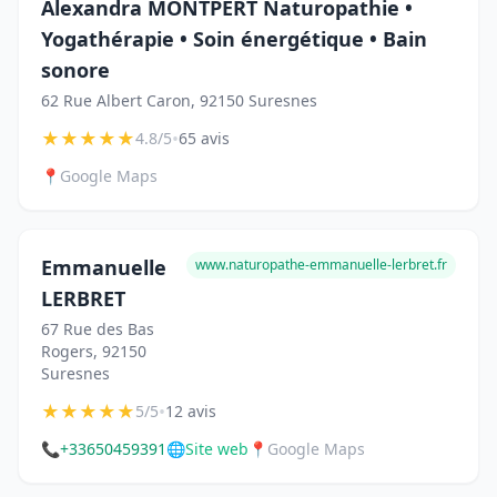
Alexandra MONTPERT Naturopathie •
Yogathérapie • Soin énergétique • Bain
sonore
62 Rue Albert Caron, 92150 Suresnes
★
★
★
★
★
•
4.8/5
65 avis
📍
Google Maps
Emmanuelle
www.naturopathe-emmanuelle-lerbret.fr
LERBRET
67 Rue des Bas
Rogers, 92150
Suresnes
★
★
★
★
★
•
5/5
12 avis
📞
+33650459391
🌐
Site web
📍
Google Maps