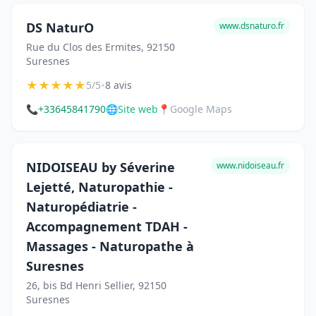
DS NaturO
www.dsnaturo.fr
Rue du Clos des Ermites, 92150
Suresnes
★
★
★
★
★
•
5/5
8 avis
📞
+33645841790
🌐
Site web
📍
Google Maps
NIDOISEAU by Séverine
www.nidoiseau.fr
Lejetté, Naturopathie -
Naturopédiatrie -
Accompagnement TDAH -
Massages - Naturopathe à
Suresnes
26, bis Bd Henri Sellier, 92150
Suresnes