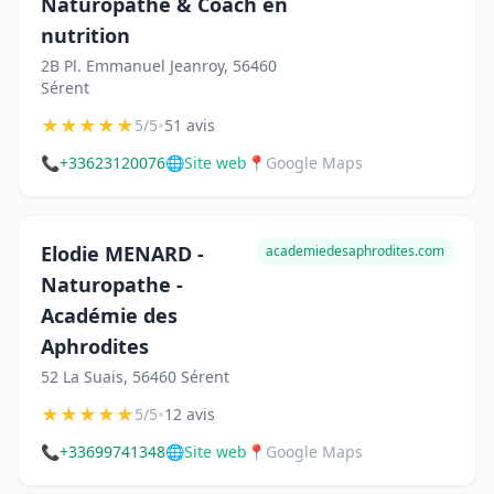
Naturopathe & Coach en
nutrition
2B Pl. Emmanuel Jeanroy, 56460
Sérent
★
★
★
★
★
•
5/5
51 avis
📞
+33623120076
🌐
Site web
📍
Google Maps
Elodie MENARD -
academiedesaphrodites.com
Naturopathe -
Académie des
Aphrodites
52 La Suais, 56460 Sérent
★
★
★
★
★
•
5/5
12 avis
📞
+33699741348
🌐
Site web
📍
Google Maps